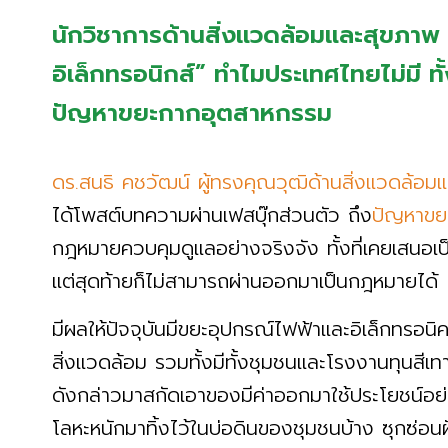
นักวิชาการด้านสิ่งแวดล้อมและสุขภา
อิเล็กทรอนิกส์” ทำไมประเทศไทยไม่มี ทั้ง
ปัญหาขยะกากอุตสาหกรรม
ดร.สนธิ คชวัฒน์ ผู้ทรงคุณวุฒิด้านสิ่งแวดล้อม
ได้โพสต์บทความผ่านเฟสบุ๊กส่วนตัว ถึง
ปัญหาขยะ
กฎหมายควบคุมดูแลอย่างจริงจัง ทั้งที่เคยเสนอเป
แต่สุดท้ายก็ไม่สามารถผ่านออกมาเป็นกฎหมายได้
มีผลให้ปัจจุบันมีขยะอุปกรณ์ไฟฟ้าและอิเล็กทรอน
สิ่งแวดล้อม รวมทั้งมีทั้งชุมชนและโรงงานทุนสีเ
ดังกล่าวมาสกัดเอาของมีค่าออกมาใช้ประโยชน์อย
โลหะหนักมาทิ้งไว้ในบ่อดินของชุมชนบ้าง ซุกซ่อน