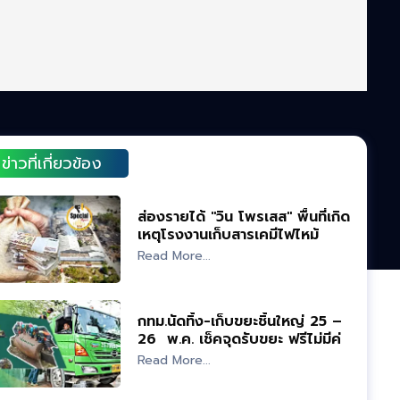
ข่าวที่เกี่ยวข้อง
ส่องรายได้ "วิน โพรเสส" พื้นที่เกิด
เหตุโรงงานเก็บสารเคมีไฟไหม้
ระยอง
Read More...
กทม.นัดทิ้ง-เก็บขยะชิ้นใหญ่ 25 –
26 พ.ค. เช็คจุดรับขยะ ฟรีไม่มีค่า
ใช้จ่าย
Read More...