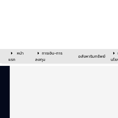
หน้า
การเงิน-การ
อสังหาริมทรัพย์
แรก
ลงทุน
นโย