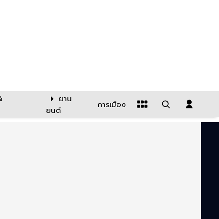
&
ยาน
การเมือง
ยนต์