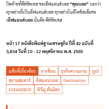
ปิดท้ายที่คีย์ซัคเซส ของอีฟแอนด์บอย
“คุณบอย”
บอกว่า
ทุกอย่างที่เป็นอีฟแอนด์บอย ทุกอย่างในอีโคซิสเต็มขอ
ง
อีฟแอนด์บอย
นั่นคือ คีย์ซัคเซส
หน้า 17 หนังสือพิมพ์ฐานเศรษฐกิจ ปีที่ 42 ฉบับที่
3,834 วันที่ 10 - 12 พฤศจิกายน พ.ศ. 2565
แท็กที่เกี่ยวข้อง
อาเซียน
ธุรกิจความงาม
ภูธร
สยามสแควร์
อีฟแอนบอย
Destination
EVEANDBOY
หิรัญ ตันมิตร