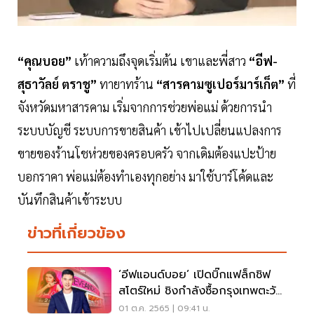
“คุณบอย”
เท้าความถึงจุดเริ่มต้น เขาและพี่สาว
“อีฟ-
สุธาวัลย์ ตราชู”
ทายาทร้าน
“สารคามซูเปอร์มาร์เก็ต”
ที่
จังหวัดมหาสารคาม เริ่มจากการช่วยพ่อแม่ ด้วยการนำ
ระบบบัญชี ระบบการขายสินค้า เข้าไปเปลี่ยนแปลงการ
ขายของร้านโชห่วยของครอบครัว จากเดิมต้องแปะป้าย
บอกราคา พ่อแม่ต้องทำเองทุกอย่าง มาใช้บาร์โค้ดและ
บันทึกสินค้าเข้าระบบ
ข่าวที่เกี่ยวข้อง
‘อีฟแอนด์บอย’ เปิดบิ๊กแฟล็กชิฟ
สโตร์ใหม่ ชิงกำลังซื้อกรุงเทพตะวัน
ออก
01 ต.ค. 2565 | 09:41 น.