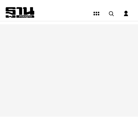
ลอตเตอรี่
|
ฐาน
เศรษฐกิจ
ตรวจ
หวย
เลข
เด็ด