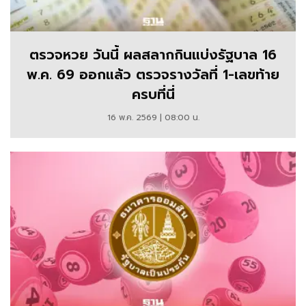
ตรวจหวย วันนี้ ผลสลากกินแบ่งรัฐบาล 16
พ.ค. 69 ออกแล้ว ตรวจรางวัลที่ 1-เลขท้าย
ครบที่นี่
16 พ.ค. 2569 | 08:00 น.