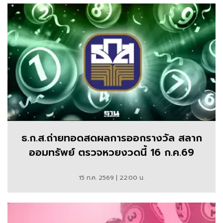
ธ.ก.ส.ถ่ายทอดสดผลการออกรางวัล สลาก
ออมทรัพย์ ตรวจหวยงวดนี้ 16 ก.ค.69
15 ก.ค. 2569 | 22:00 น.