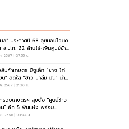
มล” ประกาศปี 68 ลุยมอบโฉนด
ิน ส.ป.ก. 22 ล้านไร่-เพิ่มศูนย์ข้าว
ชน
ค. 2567 | 07:55 น.
งสินค้าเกษตร ปีงูเล็ก "ยาง ไก่
รียน" สดใส "ข้าว ปาล์ม มัน" น่า
ง
ค. 2567 | 21:30 น.
ทรวงเกษตรฯ ลุยตั้ง "ศูนย์ข้าว
ชน" อีก 5 พันแห่ง พร้อม
งการ "ชาวนาอาสา"
ค. 2568 | 03:04 น.