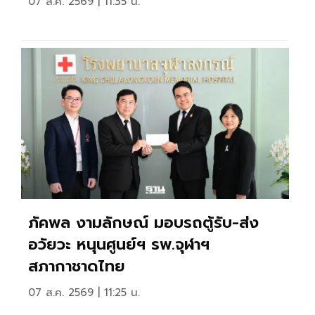
07 ส.ค. 2569 | 11:35 น.
ภัคพล งามลักษณ์ มอบรถตู้รับ-ส่ง
อวัยวะ หนุนศูนย์ฯ รพ.จุฬาฯ
สภากาชาดไทย
07 ส.ค. 2569 | 11:25 น.