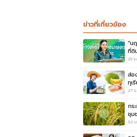
ข่าวที่เกี่ยวข้อง
“นฤ
ที่ด
ชุม
25 ธ.
ส่อ
ทุเ
ห่ว
27 ธ.
กระ
ชุม
โคร
02 ม.