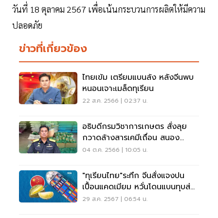
วันที่ 18 ตุลาคม 2567 เพื่อเน้นกระบวนการผลิตให้มีความ
ปลอดภัย
ข่าวที่เกี่ยวข้อง
ไทยเข้ม เตรียมแบนล้ง หลังจีนพบ
หนอนเจาะเมล็ดทุเรียน
22 ส.ค. 2566 | 02:37 น.
อธิบดีกรมวิชาการเกษตร สั่งลุย
กวาดล้างสารเคมีเถื่อน สนอง
รัฐมนตรี
04 ต.ค. 2566 | 10:05 น.
"ทุเรียนไทย"ระทึก จีนสั่งแจงปน
เปื้อนแคดเมียม หวั่นโดนแบนทุบส่ง
ออกแสนล้าน
29 ส.ค. 2567 | 06:54 น.