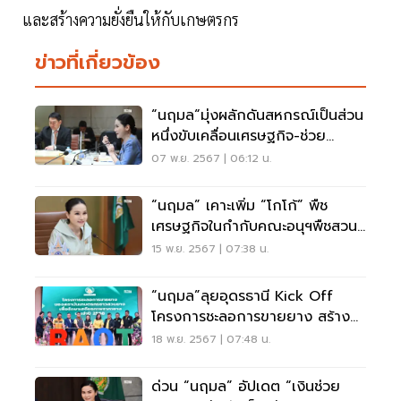
และสร้างความยั่งยืนให้กับเกษตรกร
ข่าวที่เกี่ยวข้อง
“นฤมล“มุ่งผลักดันสหกรณ์เป็นส่วน
หนึ่งขับเคลื่อนเศรษฐกิจ-ช่วย
เกษตรกร
07 พ.ย. 2567 | 06:12 น.
“นฤมล” เคาะเพิ่ม “โกโก้” พืช
เศรษฐกิจในกำกับคณะอนุฯพืชสวน
ดันรายได้เกษตรกร
15 พ.ย. 2567 | 07:38 น.
“นฤมล”ลุยอุดรธานี Kick Off
โครงการชะลอการขายยาง สร้าง
เสถียรภาพด้านราคา
18 พ.ย. 2567 | 07:48 น.
ด่วน “นฤมล” อัปเดต “เงินช่วย