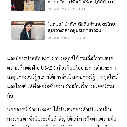
ชาวนาใหม่ ปรับเป็นไร่ละ 1,000 บาท
ชง นบข. 25 พ.ย.
20 พ.ย. 2567 | 08:40 น.
"นฤมล" นำทัพ ดันสินค้าเกษตรไทย
ลุยเจาะตลาดผู้บริโภคชาวจีน
20 พ.ย. 2567 | 12:27 น.
และมีการนำหลัก BCG มาประยุกต์ใช้ รวมถึงมีการเสนอ
ความเห็นต่อฝ่าย USABC เกี่ยวกับนโยบายการค้าและการ
ลงทุนของสหรัฐฯ ภายใต้การดำเนินงานของรัฐบาลชุดใหม่
และไทยยินดีที่จะกระชับความร่วมมือเพื่อประโยชน์ร่วม
กัน
นอกจากนี้ ฝ่าย USABC ได้นำเสนอการดำเนินงานด้าน
การเกษตร ซึ่งมีประเด็นสำคัญ ได้แก่ การติดตามความคืบ