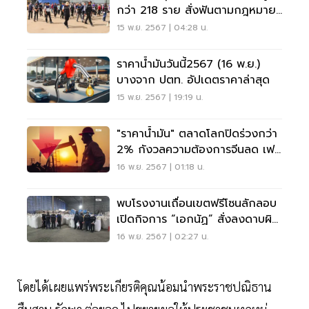
กว่า 218 ราย สั่งฟันตามกฎหมาย
เด็ดขาด
15 พ.ย. 2567 | 04:28 น.
ราคาน้ำมันวันนี้2567 (16 พ.ย.)
บางจาก ปตท. อัปเดตราคาล่าสุด
15 พ.ย. 2567 | 19:19 น.
"ราคาน้ำมัน" ตลาดโลกปิดร่วงกว่า
2% กังวลความต้องการจีนลด เฟด
ชะลอลดดอกเบี้ย
16 พ.ย. 2567 | 01:18 น.
พบโรงงานเถื่อนเขตฟรีโซนลักลอบ
เปิดกิจการ “เอกนัฏ” สั่งลงดาบผิด
ถึงที่สุด
16 พ.ย. 2567 | 02:27 น.
โดยได้เผยแพร่พระเกียรติคุณน้อมนำพระราชปณิธาน