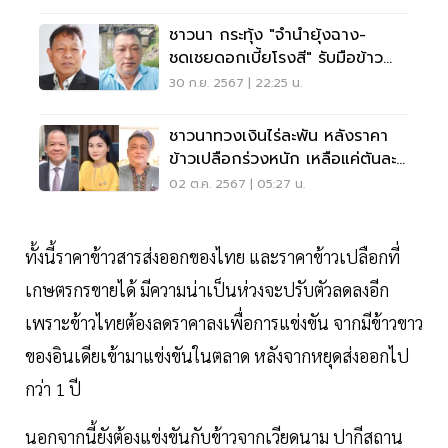
ชาวนา กระทุ้ง "จำนำยุ้งฉาง-
ชดเชยดอกเบี้ยโรงสี" รับมือข้าว
ทะลัก
30 ก.ย. 2567 | 22:25 น.
ชาวนาทวงเงินไร่ละพัน หลังราคา
ข้าวเปลือกร่วงหนัก เหลือแค่ตันละ
6 พัน
02 ต.ค. 2567 | 05:27 น.
ทั้งนี้ราคาข้าวสารส่งออกของไทย และราคาข้าวเปลือกที่
เกษตรกรขายได้ มีความน่าเป็นห่วงจะปรับตัวลดลงอีก
เพราะข้าวไทยต้องลดราคาลงเพื่อการแข่งขัน จากมีข้าวขาว
ของอินเดียเข้ามาแข่งขันในตลาด หลังจากหยุดส่งออกไป
กว่า 1 ปี
นอกจากนี้ยังต้องแข่งขันกับข้าวจากเวียดนาม ปากีสถาน