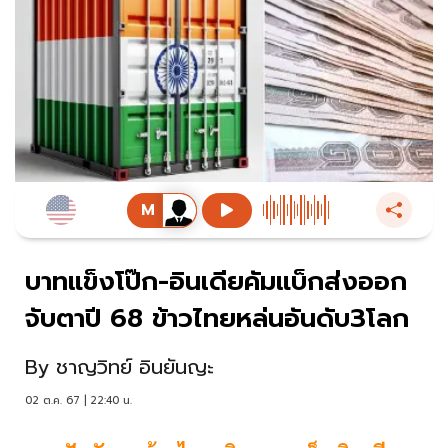
บาทแข็งโป๊ก-อินเดียคัมแบ็กส่งออก
จับตาปี 68 ข้าวไทยหล่นอันดับ3โลก
By
ชาญวิทย์ อินยันญะ
02 ต.ค. 67 | 22:40 น.