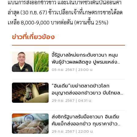
แบนการส่งออกข้าวขาว และเงินบาทช่วงต้นปีนี้อ่อนค่า
ล่าสุด (30 ก.ย. 67) ข้าวเปลือกเจ้าที่เกษตรกรขายได้ลด
เหลือ 8,000-9,000 บาทต่อตัน (ความชื้น 25%)
ข่าวที่เกี่ยวข้อง
จี้รัฐบาลใหม่ยกระดับชาวนา หนุน
พันธุ์ข้าวผลผลิตสูง ปูพรมแหล่งน้ำ
บำนาญ 3 พัน
05 ก.ย. 2567 | 23:00 น.
“อินเดีย”เขย่าตลาดข้าวโลก
อนุญาตส่งออกข้าวขาว บีบไทยลด
ราคา
29 ก.ย. 2567 | 04:31 น.
ส่งซิกรัฐบาลรับมือชาวนา อินเดีย
คัมแบ็กส่งออกข้าว ทุบราคาข้าว
ไทยดิ่งเหว
29 ก.ย. 2567 | 22:00 น.