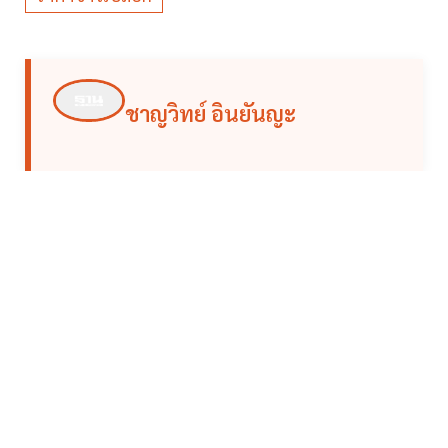
ชาญวิทย์ อินยันญะ