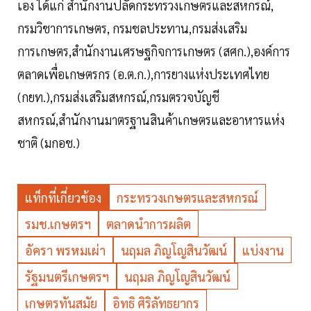
เอง ได้แก่ สำนักงานปลัดกระทรวงเกษตรและสหกรณ์,
กรมวิชาการเกษตร, กรมชลประทาน,กรมส่งเสริม
การเกษตร,สำนักงานเศรษฐกิจการเกษตร (สศก.),องค์การ
ตลาดเพื่อเกษตรกร (อ.ต.ก.),การยางแห่งประเทศไทย
(กยท.),กรมส่งเสริมสหกรณ์,กรมตรวจบัญชี
สหกรณ์,สำนักงานมาตรฐานสินค้าเกษตรและอาหารแห่ง
ชาติ (มกอช.)
แท็กที่เกี่ยวข้อง
กระทรวงเกษตรและสหกรณ์
รมช.เกษตรฯ
ตลาดนำการผลิต
อัครา พรหมเผ่า
นฤมล ภิญโญสินวัฒน์
แบ่งงาน
รัฐมนตรีเกษตรฯ
นฤมล ภิญโญสินวัฒน์
เกษตรทันสมัย
อิทธิ ศิริลัทธยากร