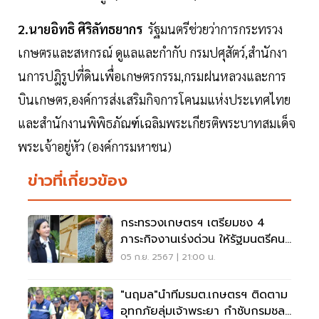
2.นายอิทธิ ศิริลัทธยากร
รัฐมนตรีช่วยว่าการกระทรวง
เกษตรและสหกรณ์ ดูแลและกำกับ กรมปศุสัตว์,สำนักงา
นการปฎิรูปที่ดินเพื่อเกษตรกรรม,กรมฝนหลวงและการ
บินเกษตร,องค์การส่งเสริมกิจการโคนมแห่งประเทศไทย
และสำนักงานพิพิธภัณฑ์เฉลิมพระเกียรติพระบาทสมเด็จ
พระเจ้าอยู่หัว (องค์การมหาชน)
ข่าวที่เกี่ยวข้อง
กระทรวงเกษตรฯ เตรียมชง 4
ภาระกิจงานเร่งด่วน ให้รัฐมนตรีคน
ใหม่
05 ก.ย. 2567 | 21:00 น.
"นฤมล"นำทีมรมต.เกษตรฯ ติดตาม
อุทกภัยลุ่มเจ้าพระยา กำชับกรมชลฯ