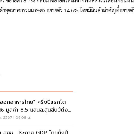
ร ขยายตัว 8.7% กลับมาขยายตัวหลังจากที่หดตัวในเดือนก่อนหน
ค้าอุตสาหกรรมเกษตร ขยายตัว 14.6% โดยมีสินค้าสำคัญที่ขยายตั
%
%
งออกอาหารไทย" ครึ่งปีแรกโต
% มูลค่า 8.5 แสนล.ลุ้นสิ้นปีถึง
5 ล้านล.
ค. 2567 | 09:08 น.
น สศช. ประกาศ GDP ไทยทั้งปี