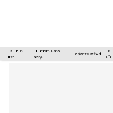
หน้า
การเงิน-การ
อสังหาริมทรัพย์
แรก
ลงทุน
นโย