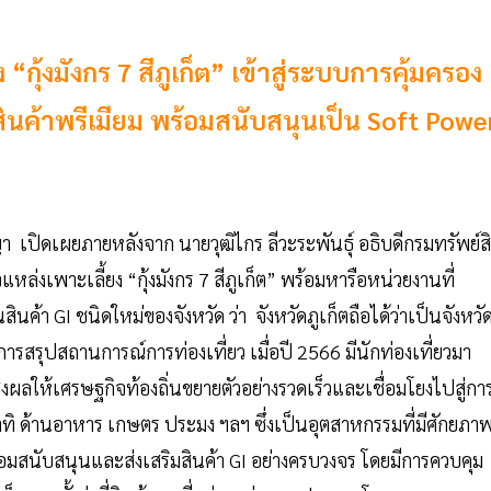
ุ้งมังกร 7 สีภูเก็ต” เข้าสู่ระบบการคุ้มครอง
าพสินค้าพรีเมียม พร้อมสนับสนุนเป็น Soft Powe
 เปิดเผยภายหลังจาก นายวุฒิไกร ลีวะระพันธุ์ อธิบดีกรมทรัพย์ส
ล่งเพาะเลี้ยง “กุ้งมังกร 7 สีภูเก็ต” พร้อมหารือหน่วยงานที่
ินค้า GI ชนิดใหม่ของจังหวัด ว่า จังหวัดภูเก็ตถือได้ว่าเป็นจังหวั
ากการสรุปสถานการณ์การท่องเที่ยว เมื่อปี 2566 มีนักท่องเที่ยวมา
่งผลให้เศรษฐกิจท้องถิ่นขยายตัวอย่างรวดเร็วและเชื่อมโยงไปสู่กา
าทิ ด้านอาหาร เกษตร ประมง ฯลฯ ซึ่งเป็นอุตสาหกรรมที่มีศักยภา
อมสนับสนุนและส่งเสริมสินค้า GI อย่างครบวงจร โดยมีการควบคุม