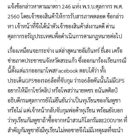
แจ้งข้อกล่าวหาตามมาตรา 246 แห่ง พ.ร.บ.ศุลกากร พ.ศ.
2560 โดยเจ้าของสินค้าให้การรับสารภาพตลอด ข้อกล่าว
หา เจ้าหน้าที่จึงได้นำตัวเจ้าของสินค้าส่งงานคดี ด่าน
ศุลกากรอรัญประเทศเพื่อดำเนินการตามกฎหมายต่อไป
เรื่องเหมือนจะกระจ่าง แต่ล่าสุดนายอัมรินทร์ ยี่เฮง เครือ
ข่ายภาคประชาชนจังหวัดสระแก้ว ซึ่งออกมาร้องเรียนกรณี
นี้ตั้งแต่แรกออกมาโพสFacebook ตอบโต้ว่า ทั้ง
ประเด็นGPSของรถ6ล้อที่จับกุม ว่ารถ6ล้อคันนั้นไม่มีGPS
อยากให้มีกาโชว์คลิป หรือโพสว่านายพชร อนันตศิลป์
อธิบดีกรมศุลกากรยังไม่ยืนยันว่าเป็นทุเรียนของกัมพูชา
หรือไม่ แต่เจ้าหน้ากลับจับกุมพ่อค้าทุเรียน พร้อมยังบอก
ว่าทุเรียนกัมพูชาถ้าซื้อจากหน้าสวนกิโลกรัมละ200บาท ที่
สำคัญกัมพูชายังมีทุเรียนไม่พอขายจึงไม่มีเหตุผลที่จะนำ