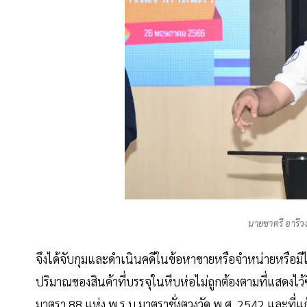
นายชาตรี อารีวง
จึงได้จับกุมและดำเนินคดีในข้อหาขายหรือจำหน่ายหรือมีไว้
ปริมาณของสินค้าที่บรรจุในหีบห่อไม่ถูกต้องตามที่แสดงไว
มาตรา 88 แห่ง พ.ร.บ.มาตราชั่งตวงวัด พ.ศ. 2542 และที่แก