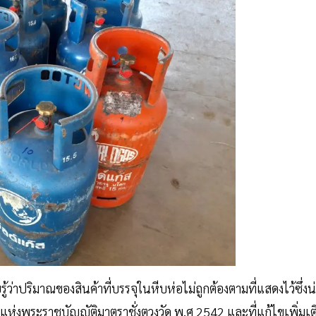
่าปริมาณของสินค้าที่บรรจุในหีบห่อไม่ถูกต้องตามที่แสดงไว้ซึ่งน
ห่งพระราชบัญญัติมาตราชั่งตวงวัด พ.ศ 2542 และที่แก้ไขเพิ่มเต