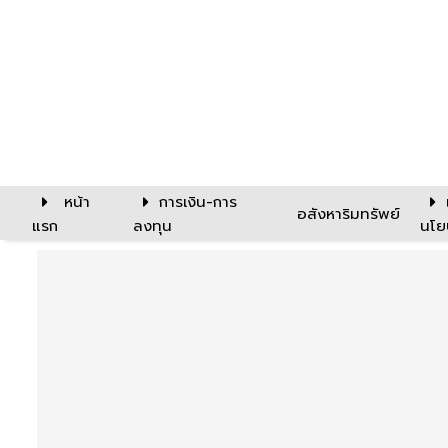
หน้า
การเงิน-การ
อสังหาริมทรัพย์
แรก
ลงทุน
นโย