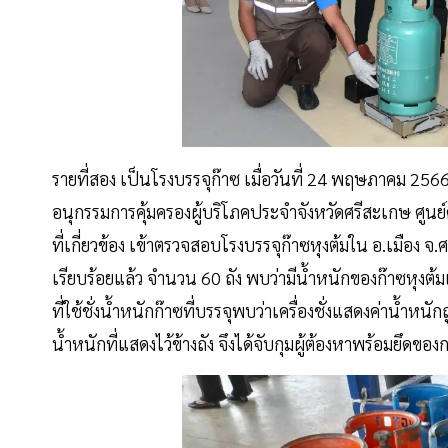
รายที่สอง เป็นโรงบรรจุก๊าซ เมื่อวันที่ 24 พฤษภาคม 256
อนุกรรมการคุ้มครองผู้บริโภคประจำจังหวัดศรีสะเกษ ศูน
ที่เกี่ยวข้อง เข้าตรวจสอบโรงบรรจุก๊าซหุงต้มใน อ.เมือง จ.
เรียบร้อยแล้ว จำนวน 60 ถัง พบว่ามีน้ำหนักของก๊าซหุงต้
ที่ใช้ชั่งน้ำหนักก๊าซที่บรรจุพบว่าเครื่องชั่งแสดงค่าน้ำหน
น้ำหนักที่แสดงไว้ข้างถัง จึงได้จับกุมผู้ต้องหาพร้อมยึ