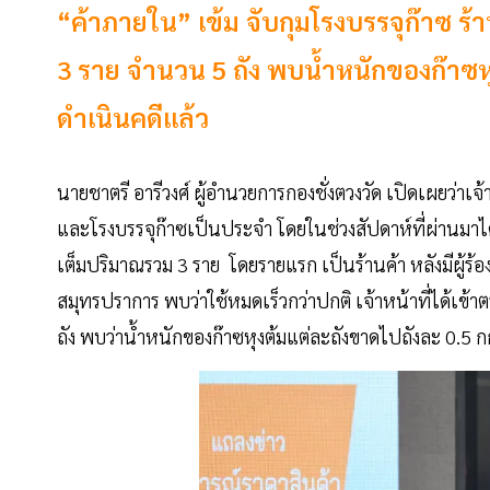
“ค้าภายใน” เข้ม จับกุมโรงบรรจุก๊าซ ร
3 ราย จำนวน 5 ถัง พบน้ำหนักของก๊าซหุ
ดำเนินคดีแล้ว
นายชาตรี อารีวงศ์ ผู้อำนวยการกองชั่งตวงวัด เปิดเผยว่าเ
และโรงบรรจุก๊าซเป็นประจำ โดยในช่วงสัปดาห์ที่ผ่านมาได
เต็มปริมาณรวม 3 ราย โดยรายแรก เป็นร้านค้า หลังมีผู้ร้องเ
สมุทรปราการ พบว่าใช้หมดเร็วกว่าปกติ เจ้าหน้าที่ได้เข้
ถัง พบว่าน้ำหนักของก๊าซหุงต้มแต่ละถังขาดไปถังละ 0.5 ก