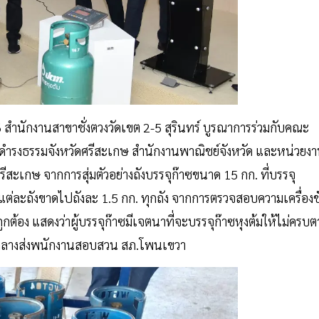
6 สำนักงานสาขาชั่งตวงวัดเขต 2-5 สุรินทร์ บูรณาการร่วมกับคณะ
ย์ดำรงธรรมจังหวัดศรีสะเกษ สำนักงานพาณิชย์จังหวัด และหน่วยง
ศรีสะเกษ จากการสุ่มตัวอย่างถังบรรจุก๊าซขนาด 15 กก. ที่บรรจุ
มแต่ละถังขาดไปถังละ 1.5 กก. ทุกถัง จากการตรวจสอบความเครื่องชั
ักถูกต้อง แสดงว่าผู้บรรจุก๊าซมีเจตนาที่จะบรรจุก๊าซหุงต้มให้ไม่ครบ
ดของกลางส่งพนักงานสอบสวน สภ.โพนเขวา