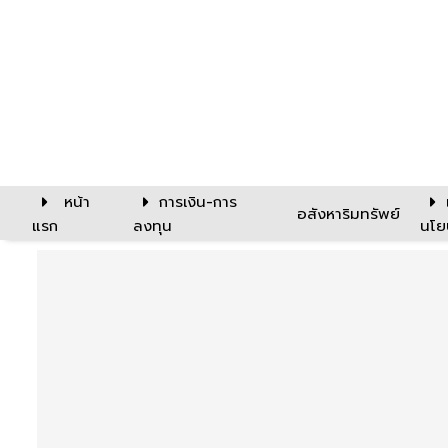
หน้า
การเงิน-การ
อสังหาริมทรัพย์
แรก
ลงทุน
นโย