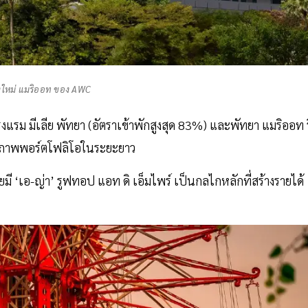
งใหม่ แมริออท ของ AWC
โรงแรม มีเลีย พัทยา (อัตราเข้าพักสูงสุด 83%) และพัทยา แมริออท ร
ักยภาพพอร์ตโฟลิโอในระยะยาว
ยมี ‘เอ-ญ่า’ รูฟทอป แอท ดิ เอ็มไพร์ เป็นกลไกหลักที่สร้างรายได้