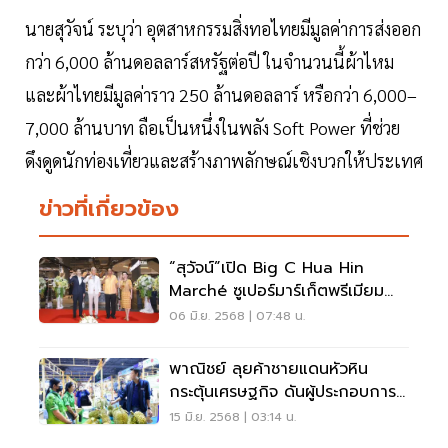
นายสุวัจน์ ระบุว่า อุตสาหกรรมสิ่งทอไทยมีมูลค่าการส่งออก
กว่า 6,000 ล้านดอลลาร์สหรัฐต่อปี ในจำนวนนี้ผ้าไหม
และผ้าไทยมีมูลค่าราว 250 ล้านดอลลาร์ หรือกว่า 6,000–
7,000 ล้านบาท ถือเป็นหนึ่งในพลัง Soft Power ที่ช่วย
ดึงดูดนักท่องเที่ยวและสร้างภาพลักษณ์เชิงบวกให้ประเทศ
ข่าวที่เกี่ยวข้อง
“สุวัจน์”เปิด Big C Hua Hin
Marché ซูเปอร์มาร์เก็ตพรีเมียม
แห่งใหม่
06 มิ.ย. 2568 | 07:48 น.
พาณิชย์ ลุยค้าชายแดนหัวหิน
กระตุ้นเศรษฐกิจ ดันผู้ประกอบการ
ท้องถิ่นสู่เวทีโลก
15 มิ.ย. 2568 | 03:14 น.