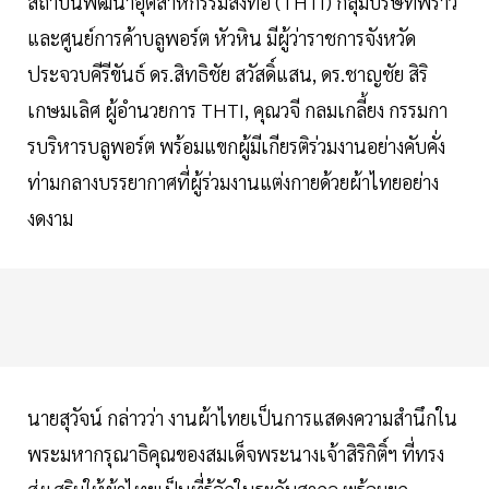
สถาบันพัฒนาอุตสาหกรรมสิ่งทอ (THTI) กลุ่มบริษัทพราว
และศูนย์การค้าบลูพอร์ต หัวหิน มีผู้ว่าราชการจังหวัด
ประจวบคีรีขันธ์ ดร.สิทธิชัย สวัสดิ์แสน, ดร.ชาญชัย สิริ
เกษมเลิศ ผู้อำนวยการ THTI, คุณวจี กลมเกลี้ยง กรรมกา
รบริหารบลูพอร์ต พร้อมแขกผู้มีเกียรติร่วมงานอย่างคับคั่ง
ท่ามกลางบรรยากาศที่ผู้ร่วมงานแต่งกายด้วยผ้าไทยอย่าง
งดงาม
นายสุวัจน์ กล่าวว่า งานผ้าไทยเป็นการแสดงความสำนึกใน
พระมหากรุณาธิคุณของสมเด็จพระนางเจ้าสิริกิติ์ฯ ที่ทรง