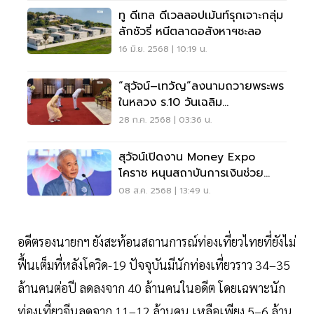
ทู ดีเทล ดีเวลลอปเม้นท์รุกเจาะกลุ่ม
ลักชัวรี่ หนีตลาดอสังหาฯชะลอ
16 มิ.ย. 2568 | 10:19 น.
“สุวัจน์–เทวัญ”ลงนามถวายพระพร
ในหลวง ร.10 วันเฉลิม
พระชนมพรรษา 28 ก.ค. 2568
28 ก.ค. 2568 | 03:36 น.
สุวัจน์เปิดงาน Money Expo
โคราช หนุนสถาบันการเงินช่วย
SME - ประชาชน
08 ส.ค. 2568 | 13:49 น.
อดีตรองนายกฯ ยังสะท้อนสถานการณ์ท่องเที่ยวไทยที่ยังไม่
ฟื้นเต็มที่หลังโควิด-19 ปัจจุบันมีนักท่องเที่ยวราว 34–35
ล้านคนต่อปี ลดลงจาก 40 ล้านคนในอดีต โดยเฉพาะนัก
ท่องเที่ยวจีนลดจาก 11–12 ล้านคน เหลือเพียง 5–6 ล้าน