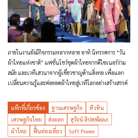
ภายในงานยังมีกิจกรรมหลากหลาย อาทิ นิทรรศการ “วัน
ผ้าไทยแห่งชาติ” แฟชั่นโชว์ชุดผ้าไทยจากดีไซเนอร์ร่วม
สมัย และเวทีเสวนาจากผู้เชี่ยวชาญด้านสิ่งทอ เพื่อแลก
เปลี่ยนความรู้และต่อยอดผ้าไทยสู่เวทีโลกอย่างสร้างสรรค์
แท็กที่เกี่ยวข้อง
ฐานเศรษฐกิจ
หัวหิน
เศรษฐกิจไทย
ส่งออก
สุวัจน์ ลิปตพัลลภ
ผ้าไทย
ฟื้นท่องเที่ยว
Soft Power