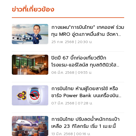
ข่าวที่เกี่ยวข้อง
กางแผน"การบินไทย" เทคออฟ ร่วม
ทุน MRO อู่ตะเภาหมื่นล้าน จัดหา
ฝูงบิน 150 ลำ
25 ก.พ. 2568 | 20:30 น.
ปิดปี 67 บิ๊กท่องเที่ยวตีปีก
โรงแรม-แอร์ไลน์ส ทุบสถิตินิวไฮ
รุกขยายธุรกิจ
06 มี.ค. 2568 | 09:55 น.
การบินไทย ห้ามผู้โดยสารใช้ หรือ
ชาร์จ Power Bank บนเครื่องบิน
มีผล 15 มี.ค.นี้
07 มี.ค. 2568 | 07:28 น.
การบินไทย ปรับลดน้ำหนักกระเป๋า
เหลือ 23 กิโลกรัม เริ่ม 1 เม.ย.นี้
13 มี.ค. 2568 | 00:16 น.