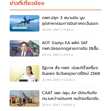
ข่าวที่เกี่ยวข้อง
กพท.ปลุก 3 สนามบิน บูม
อุตสาหกรรมการบินภาคตะวันออก
29 มี.ค. 2567 | 11:49 น.
AOT ร่วมทุน EA ผลิต SAF
กพท.จ่อออกกฎสายการบิน ใช้เชื้อ
เพลิงชีวภาพ 2%
29 ก.ย. 2567 | 21:31 น.
รัฐบาล สั่ง กพท. เร่งแก้ตั๋วเครื่อง
บินแพง รับวันหยุดยาวปีใหม่ 2568
22 พ.ย. 2567 | 02:33 น.
CAAT เผย Jeju Air มีประกันภัย
กม.ระหว่างประเทศ คนไทยเรียกร้อง
ค่าเสียหายได้
29 ธ.ค. 2567 | 08:40 น.