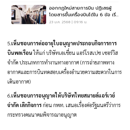
ออกกฏใหม่สายการบิน ปฏิเสธผู้
โดยสารขึ้นเครื่องบินได้ใน 6 ข้อ เริ่ม
19 ก.พ.นี้
23 ม.ค. 2568 | 09:16 น.
5.
เห็นชอบการต่ออายุใบอนุญาตประกอบกิจการการ
บินพลเรือน
ให้แก่ บริษัทเอเชี่ยน แอร์โรสเปซ เซอร์วิส
จำกัด ประเภทการทำงานทางอากาศ (การถ่ายภาพทาง
อากาศและการบินทดสอบเครื่องอำนวยความสะดวกในการ
เดินอากาศ)
6.
เห็นชอบการอนุญาตให้บริษัทไทยสมายล์แอร์เวย์
จำกัด เลิกกิจการ
ก่อน กพท. เสนอเรื่องต่อรัฐมนตรีว่าการ
กระทรวงคมนาคมพิจารณาอนุญาต