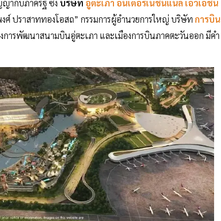
ญากับภาครัฐ ซึ่ง
บริษัท
อู่ตะเภา อินเตอร์เนชั่นแนล เอวิเอชั่น
ฒิพงศ์ ปราสาททองโอสถ” กรรมการผู้อำนวยการใหญ่ บริษัท
การบิน
ครงการพัฒนาสนามบินอู่ตะเภา และเมืองการบินภาคตะวันออก มีคำ