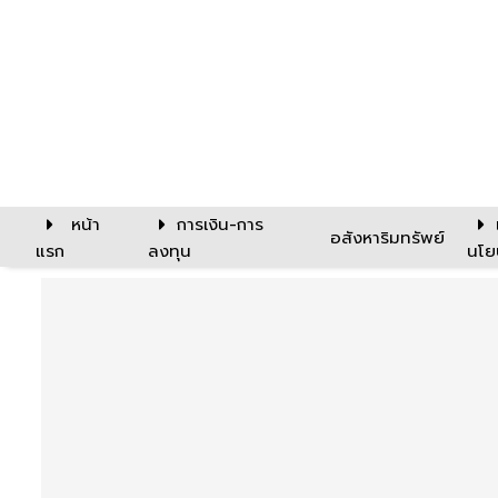
หน้า
การเงิน-การ
อสังหาริมทรัพย์
แรก
ลงทุน
นโย