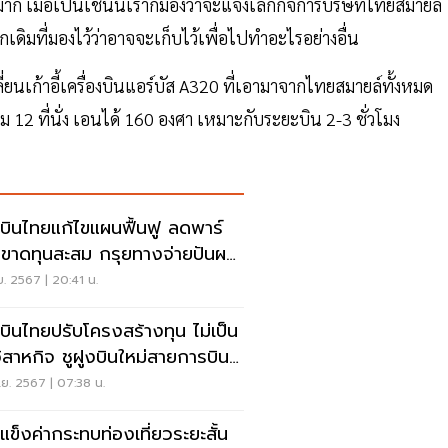
าก เมื่อเป็นเช่นนี้เราก็มองว่าจะแจ้งเลิกกิจการบริษัทไทยสมายล์
ดิมที่มองไว้ว่าอาจจะเก็บไว้เพื่อไปทำอะไรอย่างอื่น
ี่ยนเก้าอี้เครื่องบินแอร์บัส A320 ที่เอามาจากไทยสมายล์ทั้งหมด
 12 ที่นั่ง เอนได้ 160 องศา เหมาะกับระยะบิน 2-3 ชั่วโมง
บินไทยแก้ไขแผนฟื้นฟู ลดพาร์
งขาดทุนสะสม กรุยทางจ่ายปันผล
นักลงทุน
ย. 2567 | 20:41 น.
บินไทยปรับโครงสร้างทุน ไม่เป็น
วิสาหกิจ ชูฝูงบินใหม่สายการบิน
นำ
ย. 2567 | 07:38 น.
แข็งค่ากระทบท่องเที่ยวระยะสั้น