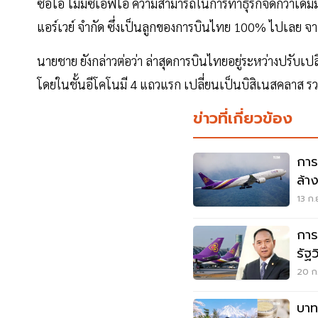
ซีอีโอ ไม่มีซีเอฟโอ ความสามารถในการทำธุรกิจดีกว่าเดิมม
แอร์เวย์ จำกัด ซึ่งเป็นลูกของการบินไทย 100% ไปเลย จากเ
นายชาย ยังกล่าวต่อว่า ล่าสุดการบินไทยอยู่ระหว่างปรับเปล
โดยในชั้นอีโคโนมี 4 แถวแรก เปลี่ยนเป็นบิสิเนสคลาส รวม
ข่าวที่เกี่ยวข้อง
การ
ล้า
ดูด
13 ก.
การ
รัฐ
ชั้น
20 ก.
บาท