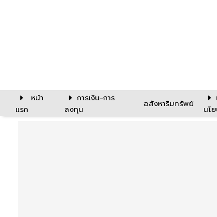
หน้า
การเงิน-การ
อสังหาริมทรัพย์
แรก
ลงทุน
นโย