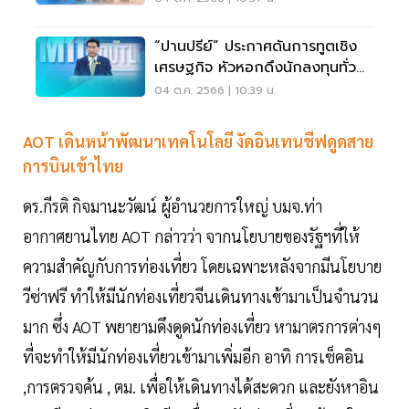
“ปานปรีย์” ประกาศดันการทูตเชิง
เศรษฐกิจ หัวหอกดึงนักลงทุนทั่ว
โลก
04 ต.ค. 2566 | 10:39 น.
AOT เดินหน้าพัฒนาเทคโนโลยี งัดอินเทนชีฟดูดสาย
การบินเข้าไทย
ดร.กีรติ กิจมานะวัฒน์ ผู้อำนวยการใหญ่ บมจ.ท่า
อากาศยานไทย AOT กล่าวว่า จากนโยบายของรัฐฯที่ให้
ความสำคัญกับการท่องเที่ยว โดยเฉพาะหลังจากมีนโยบาย
วีซ่าฟรี ทำให้มีนักท่องเที่ยวจีนเดินทางเข้ามาเป็นจำนวน
มาก ซึ่ง AOT พยายามดึงดูดนักท่องเที่ยว หามาตรการต่างๆ
ที่จะทำให้มีนักท่องเที่ยวเข้ามาเพิ่มอีก อาทิ การเช็คอิน
,การตรวจค้น , ตม. เพื่อให้เดินทางได้สะดวก และยังหาอิน