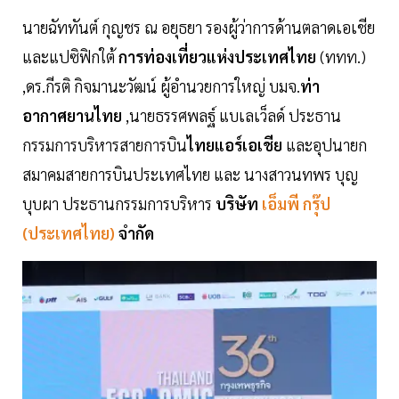
นายฉัททันต์ กุญชร ณ อยุธยา รองผู้ว่าการด้านตลาดเอเชีย
และแปซิฟิกใต้
การท่องเที่ยวแห่งประเทศไทย
(ททท.)
,ดร.กีรติ กิจมานะวัฒน์ ผู้อำนวยการใหญ่ บมจ.
ท่า
อากาศยานไทย
,นายธรรศพลฐ์ แบเลเว็ลด์ ประธาน
กรรมการบริหารสายการบิน
ไทยแอร์เอเชีย
และอุปนายก
สมาคมสายการบินประเทศไทย และ นางสาวนทพร บุญ
บุบผา ประธานกรรมการบริหาร
บริษัท
เอ็มพี กรุ๊ป
(ประเทศไทย)
จำกัด