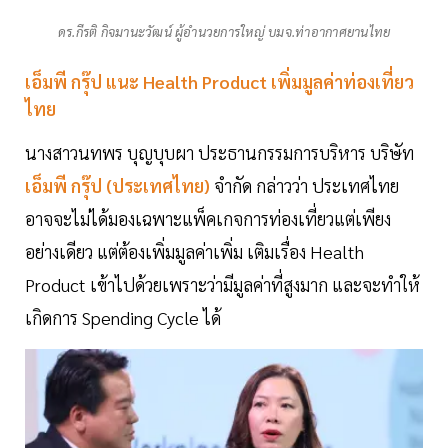
ดร.กีรติ กิจมานะวัฒน์ ผู้อำนวยการใหญ่ บมจ.ท่าอากาศยานไทย
เอ็มพี กรุ๊ป แนะ Health Product เพิ่มมูลค่าท่องเที่ยว
ไทย
นางสาวนทพร บุญบุบผา ประธานกรรมการบริหาร บริษัท
เอ็มพี กรุ๊ป (ประเทศไทย)
จำกัด กล่าวว่า ประเทศไทย
อาจจะไม่ได้มองเฉพาะแพ็คเกจการท่องเที่ยวแต่เพียง
อย่างเดียว แต่ต้องเพิ่มมูลค่าเพิ่ม เติมเรื่อง Health
Product เข้าไปด้วยเพราะว่ามีมูลค่าที่สูงมาก และจะทำให้
เกิดการ Spending Cycle ได้