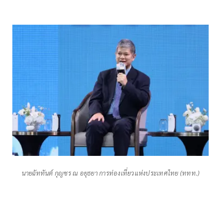
นายฉัททันต์ กุญชร ณ อยุธยา การท่องเที่ยวแห่งประเทศไทย (ททท.)