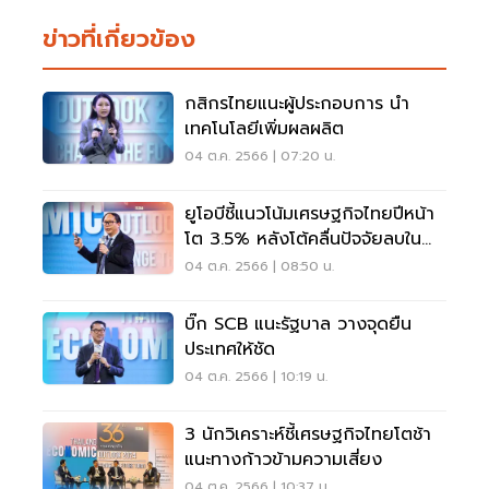
ข่าวที่เกี่ยวข้อง
กสิกรไทยแนะผู้ประกอบการ นำ
เทคโนโลยีเพิ่มผลผลิต
04 ต.ค. 2566 | 07:20 น.
ยูโอบีชี้แนวโน้มเศรษฐกิจไทยปีหน้า
โต 3.5% หลังโต้คลื่นปัจจัยลบใน
ปี66
04 ต.ค. 2566 | 08:50 น.
บิ๊ก SCB แนะรัฐบาล วางจุดยืน
ประเทศให้ชัด
04 ต.ค. 2566 | 10:19 น.
3 นักวิเคราะห์ชี้เศรษฐกิจไทยโตช้า
แนะทางก้าวข้ามความเสี่ยง
04 ต.ค. 2566 | 10:37 น.