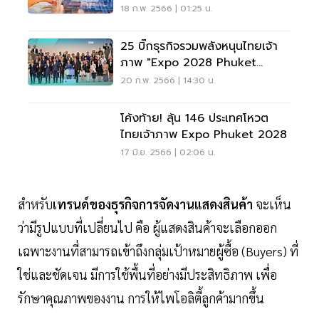
18 ก.พ. 2566 | 01:25 น.
25 บิ๊กธุรกิจรวมพลังหนุนไทยเจ้า
ภาพ "Expo 2028 Phuket
Thailand"
20 ก.พ. 2566 | 14:30 น.
โค้งท้าย! ลุ้น 146 ประเทศโหวต
ไทยเจ้าภาพ Expo Phuket 2028
17 มิ.ย. 2566 | 02:06 น.
สำหรับ
เทรนด์ของธุรกิจการจัดงานแสดงสินค้า
จะเห็น
ว่ามีรูปแบบที่เปลี่ยนไป คือ ผู้แสดงสินค้าจะเลือกออก
เฉพาะงานที่สามารถเข้าถึงกลุ่มเป้าหมายผู้ซื้อ (Buyers) ที่
ใช่และชัดเจน มีการใช้พื้นที่อย่างมีประสิทธิภาพ เพื่อ
รักษาคุณภาพของงาน การให้ไพโอลิตี้ลูกค้ามากขึ้น