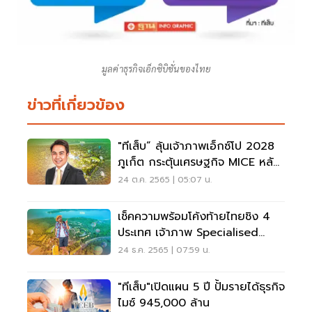
มูลค่าธุรกิจเอ็กซิบิชั่นของไทย
ข่าวที่เกี่ยวข้อง
"ทีเส็บ” ลุ้นเจ้าภาพเอ็กซ์โป 2028
ภูเก็ต กระตุ้นเศรษฐกิจ MICE หลัง
โควิด-19
24 ต.ค. 2565 | 05:07 น.
เช็คความพร้อมโค้งท้ายไทยชิง 4
ประเทศ เจ้าภาพ Specialised
Expo
24 ธ.ค. 2565 | 07:59 น.
"ทีเส็บ"เปิดแผน 5 ปี ปั้มรายได้ธุรกิจ
ไมซ์ 945,000 ล้าน