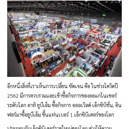
อีกหนึ่งสิ่งที่เราเห็นการเปลี่ยน ชัดเจน คือ ในช่วงโควิดปี
2562 มีการควบรวมและเข้าซื้อกิจการของออแกไนเซอร์
ระดับโลก อาทิ ยูบีเอ็ม ซื้อกิจการ ออลเวิลด์ เอ็กซิบิชั่น, อิน
ฟอร์มาซื้อยูบีเอ็ม ขึ้นแท่นเบอร์ 1 เอ็กซิบิเตอร์ของโลก
ประกอบกับเอ็กซิบิเตอร์รายใหญ่ของโลก ต่างให้ความ