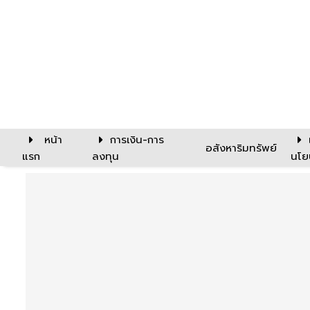
หน้า
การเงิน-การ
อสังหาริมทรัพย์
แรก
ลงทุน
นโย