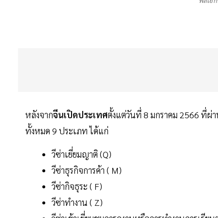
พลเอกป
หลังจาก
จีน
เปิดประเทศ
ตั้งแต่วันที่ 8 มกราคม 2566 ที
ทั้งหมด 9 ประเภท ได้แก่
วีซ่าเยี่ยมญาติ (Q)
วีซ่าธุรกิจการค้า ( M)
วีซ่ากิจธุระ ( F)
วีซ่าทำงาน ( Z)