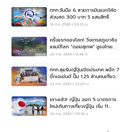
ททท.จับมือ 6 สายการบินแจกโค้ด
ส่วนลด 300 บาท 5 แสนสิทธิ์
19 ก.ย. 2565 | 09:25 น.
ครั้งแรกของโลก! วิ่งเทรลภูเขาชิง
แชมป์โลก "ดอยสุเทพ" ชูธงไทย
Sport Tourism
20 ก.ย. 2565 | 13:46 น.
ททท.ลุยรับญี่ปุ่นเปิดประเทศ ผนึก 7
บิ๊กเอเย่นต์ ปั๊ม 1.25 ล้านคนเที่ยว
ไทย
22 ก.ย. 2565 | 23:00 น.
เคาะแล้ว! ญี่ปุ่น ออก 5 มาตรการ
ใหม่เดินทางเที่ยวญี่ปุ่น เริ่ม 11
ต.ค.65
26 ก.ย. 2565 | 09:18 น.