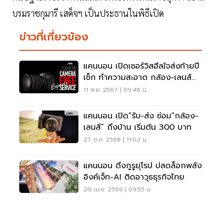
บรมราชกุมารี เสด็จฯ เป็นประธานในพิธีเปิด
ข่าวที่เกี่ยวข้อง
แคนนอน เปิดเซอร์วิสฮีลใจส่งท้ายปี
เช็ก ทำความสะอาด กล้อง-เลนส์
ฟรี!
11 พ.ย. 2567 | 09:46 น.
แคนนอน เปิด“รับ-ส่ง ซ่อม”กล้อง-
เลนส์” ถึงบ้าน เริ่มต้น 300 บาท
27 ต.ค. 2568 | 11:02 น.
แคนนอน ดึงกูรูยุโรป ปลดล็อกพลัง
อิงค์เจ็ท-AI ติดอาวุธธุรกิจไทย
20 เม.ย. 2569 | 09:55 น.