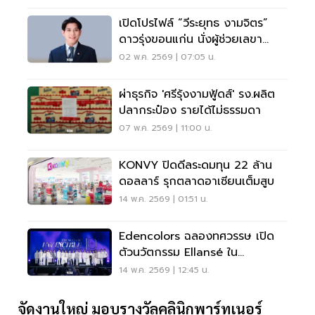
เปิดโปรไฟล์ “วีระยุทธ งามจิตร”
ดาวรุ่งขอนแก่น นั่งผู้ช่วยเลขา
รมว.คมนาคม
02 พ.ค. 2569 | 07:05 น.
ผ่าธุรกิจ 'ศรีรุ้งงามฟู้ดส์' รง.ผลิต
ปลากระป๋อง รายได้ไม่ธรรมดา
07 พ.ค. 2569 | 11:00 น.
KONVY ปิดดีลระดมทุน 22 ล้าน
ดอลลาร์ รุกตลาดอาเซียนเต็มสูบ
14 พ.ค. 2569 | 01:51 น.
Edencolors ฉลองทศวรรษ เปิด
ตัวนวัตกรรม Ellansé ใน
ประเทศไทย
14 พ.ค. 2569 | 12:45 น.
จัดงานใหญ่ มอบรางวัลคลินิกพาร์ทเนอร์