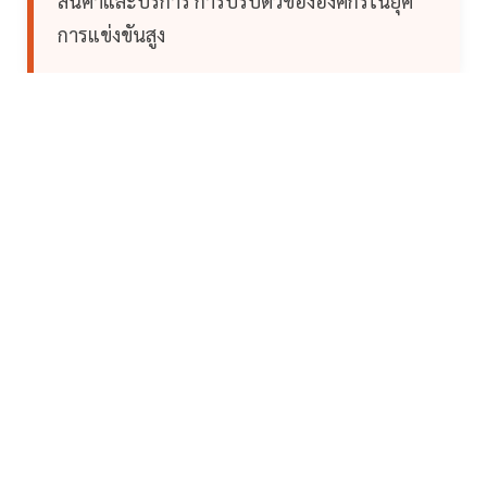
สินค้าและบริการ การปรับตัวขององค์กรในยุค
การแข่งขันสูง