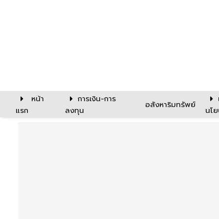
หน้า
การเงิน-การ
อสังหาริมทรัพย์
แรก
ลงทุน
นโย