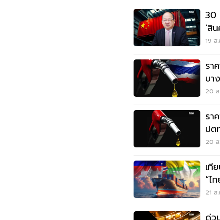
30 
'สิน
19 ส.
ราค
บาง
20 ส.
ราค
ปตท
20 ส.
เที
“ไท
21 ส.
ด่ว