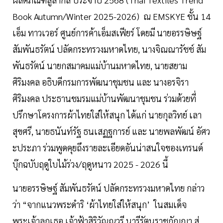
Book Autumn/Winter 2025-2026) ณ EMSKYE ชั้น 14
เอ็ม ทาวเวอร์ ศูนย์การค้าเอ็มสเฟียร์ โดยมี นายอรรษิษฐ์
สัมพันธรัตน์ ปลัดกระทรวงมหาดไทย, นางจิณณารัชช์ สัม
พันธรัตน์ นายกสมาคมแม่บ้านมหาดไทย, นายสยาม
ศิริมงคล อธิบดีกรมการพัฒนาชุมชน และ นางอรจิรา
ศิริมงคล ประธานชมรมแม่บ้านพัฒนาชุมชน ร่วมด้วยที่
ปรึกษาโครงการผ้าไทยใส่ให้สนุก ได้แก่ นายกุลวิทย์ เลา
สุขศรี, นายธนันท์รัฐ ธนเสฏฐการย์ และ นายพลพัฒน์ อัศว
ะประภา ร่วมพูดคุยถึงรายละเอียดอันน่าสนใจของเทรนด์
บุ๊กฉบับฤดูใบไม้ร่วง/ฤดูหนาว 2025 - 2026 นี้
นายอรรษิษฐ์ สัมพันธรัตน์ ปลัดกระทรวงมหาดไทย กล่าว
ว่า “จากแนวพระดำริ ‘ผ้าไทยใส่ให้สนุก’ ในสมเด็จ
พระเจ้าลูกเธอ เจ้าฟ้าสิริวัณณวรี นารีรัตนราชกัญญา สู่