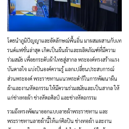
โดยนำภูมิปัญญาและอัตลักษณ์พื้นถิ่น มาผสมผสานกับเท
รนด์แฟชั่นล่าสุด เกิดเป็นผืนผ้าและผลิตภัณฑ์ที่มีความ
ร่วมสมัย เพื่อยกระดับผ้าไทยสู่สากล พระองค์ทรงสร้างแรง
บันดาลใจ แบ่งปันองค์ความรู้ แลกเปลี่ยนประสบการณ์
ส่วนพระองค์ พระราชทานแนวพระดำริในการพัฒนาผืน
ผ้าและงานหัตถกรรม ให้มีความร่วมสมัยและเป็นสากล ให้
แก่ช่างทอผ้า ช่างหัตถศิลป์ และช่างหัตถกรรม
รวมถึงทรงพัฒนาออกแบบลายผ้าพระราชทาน และ
พระราชทานลายผ้านี้ให้แก่ศิลปิน ช่างทอผ้า และงาน