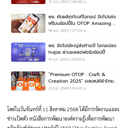
ทอป
17 ต.ค. 2567 | 06:20 น.
พช. คัดผลิตภัณฑ์โอทอป จัดโปรส่ง
ฟรีบนช้อปปี้ใน OTOP Amazing ชู
อาหารเครื่องดื่มยอดฮิตผ่าน
18 พ.ย. 2567 | 07:30 น.
แคมเปญ “อร่อยเด็ด ลดเดือด”
พช. จัดโปรใหญ่ส่งท้ายปี โอทอปลด
ทะลุจอ ผ่านแพลตฟอร์มช้อปปี้
19 ธ.ค. 2567 | 03:59 น.
“Premium OTOP : Craft &
Creation 2025” ยลเสน่ห์ผ้าไทย
สู่แฟชั่นระดับโลก
21 ก.ค. 2568 | 04:20 น.
โดยในวันจันทร์ที่ 11 สิงหาคม 2568 ได้มีการจัดงานแถลง
ข่าวเปิดตัว หนังสือการพัฒนาองค์ความรู้เพื่อการพัฒนา
ผลิตภัณฑ์สู่สากล ประจำปี 2568 (Thai Textiles Trend