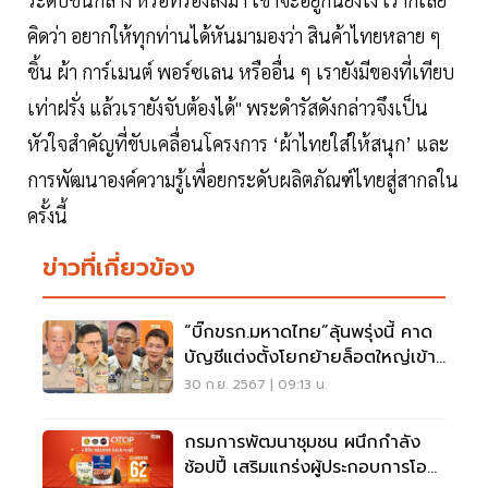
คิดว่า อยากให้ทุกท่านได้หันมามองว่า สินค้าไทยหลาย ๆ
ชิ้น ผ้า การ์เมนต์ พอร์ซเลน หรืออื่น ๆ เรายังมีของที่เทียบ
เท่าฝรั่ง แล้วเรายังจับต้องได้" พระดำรัสดังกล่าวจึงเป็น
หัวใจสำคัญที่ขับเคลื่อนโครงการ ‘ผ้าไทยใส่ให้สนุก’ และ
การพัฒนาองค์ความรู้เพื่อยกระดับผลิตภัณฑ์ไทยสู่สากลใน
ครั้งนี้
ข่าวที่เกี่ยวข้อง
“บิ๊กขรก.มหาดไทย”ลุ้นพรุ่งนี้ คาด
บัญชีแต่งตั้งโยกย้ายล็อตใหญ่เข้า
ครม.
30 ก.ย. 2567 | 09:13 น.
กรมการพัฒนาชุมชน ผนึกกำลัง
ช้อปปี้ เสริมแกร่งผู้ประกอบการโอ