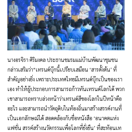
นางอรจิรา ศิริมงคล ประธานชมรมแม่บ้านพัฒนาชุมชน
กล่าวเสริมว่า“เทรนด์บุ๊กนี้เปรียบเสมือน ‘สารตั้งต้น’ ที่
สำคัญอย่างยิ่ง เพราะประเทศไทยมีเทรนด์บุ๊กเป็นของเรา
เอง ทำให้ผู้ประกอบการสามารถก้าวทันเทรนด์โลกได้ พวก
เขาสามารถทราบล่วงหน้าว่าเทรนด์สีของโลกในปีหน้าคือ
อะไร และสามารถนำวัตถุดิบในท้องถิ่นมาสร้างสรรค์งานที่
เป็นเอกลักษณ์ได้ สอดคล้องกับชื่อหนังสือ ‘อนาคตแห่ง
แฟชั่น สรรค์สร้างนวัตกรรมเพื่อโลกที่ยั่งยืน’ ที่สะท้อนเท