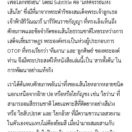
เพื่อโลกที่ยั่งยืน’ โดยมี Subtitle คือ ‘มหัศจรรย์แห่ง
เส้นใย’ ซึ่งมีที่มาจากพระดำริของสมเด็จพระเจ้าลูกเธอ
เจ้าฟ้าสิริวัณณวรี นารีรัตนราชกัญญา ที่ทรงเล็งเห็นถึง
ศักยภาพและข้อจำกัดของเส้นใยธรรมชาติไทยระหว่างการ
เสด็จเยี่ยมราษฎร พระองค์ทรงเป็นห่วงผู้ประกอบการ
OTOP ที่ทรงเรียกว่า 'ทีมงาน' และ 'ลูกศิษย์' ของพระองค์
ท่าน จึงมีพระประสงค์ให้หนังสือเล่มนี้เป็น 'สารตั้งต้น' ใน
การพัฒนาอย่างแท้จริง
เราได้ค้นพบศักยภาพอันน่าทึ่งของเส้นใยหลากหลายชนิด
นอกเหนือจากฝ้าย ปอ หรือหรือใยกัญชง เช่น 'ใยว่าน' ที่
สามารถอมสีธรรมชาติ โดยเฉพาะสีที่ติดยากอย่างสีม่วง
หรือ 'ใยสับปะรด' และ 'ใยกล้วย' ที่มีความขาวนวลสวยงาม
ในตัวเองจนแทบไม่ต้องย้อมสี เมื่อนำมาผสมผสานกับ