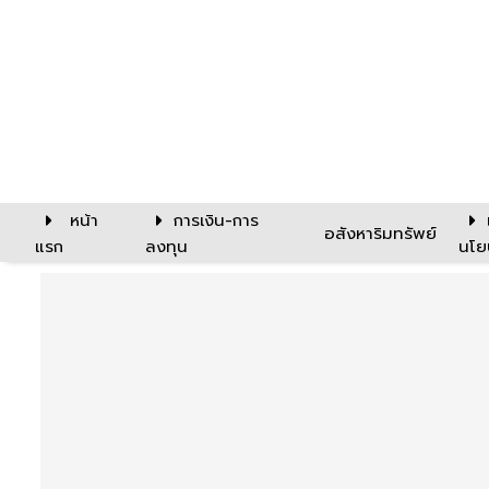
หน้า
การเงิน-การ
อสังหาริมทรัพย์
แรก
ลงทุน
นโย