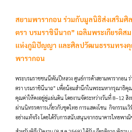
สยามพารากอน ร่วมกับมูลนิธิส่งเสริมศ
ตรา บรมราชินีนาถ” เฉลิมพระเกียรติส
แห่งภูมิปัญญา และศิลปวัฒนธรรมทรงคุณค่
พารากอน
พระบรมราชชนนีพันปีหลวง ศูนย์การค้าสยามพารากอน ร่วมก
ตรา บรมราชินีนาถ” เพื่อน้อมสำนึกในพระมหากรุณาธิคุ
คุณค่าให้คงอยู่คู่แผ่นดิน โดยงานจัดระหว่างวันที่ 8–
ผ่านนิทรรศการเกี่ยวกับชุดไทย การแสดงโขน กิจกรรมเวิร์กช
อย่างแท้จริง โดยได้รับการสนับสนุนจากธนาคารไทยพาณิ
สำหรับพิธีเปิดงาน (8 ส.ค.2568) ได้รับเกียรติจาก พิธาน 