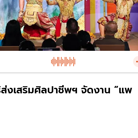
ิส่งเสริมศิลปาชีพฯ จัดงาน “แพ