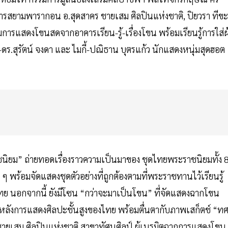
ิหารสยามพารากอน อ.สุดสาคร ชายเสม ศิลปินแห่งชาติ, ปิยวรา ทีขะ
ารแสดงโขนสดจากอาคารเรียน-รู้-เรื่องโขน พร้อมเรียนรู้การใส่ผ
่-ดร.สุรัตน์ จงดา และ ไมกี้-ปณิธาน บุตรแก้ว นักแสดงหนุ่มสุดฮอต
นิยม” ถ่ายทอดเรื่องราวความเป็นมาของ ชุดไทยพระราชนิยมทั้ง 
 ๆ พร้อมจัดแสดงชุดตัวอย่างที่ถูกต้องตามที่พระราชทานไว้เรียนรู้
ไทย นอกจากนี้ ยังมีโซน “กว่าจะมาเป็นโขน” ที่จัดแสดงฉากโขน
งหลังการแสดงศิลปะชั้นสูงของไทย พร้อมตื่นตากับภาพเสก็ตช์ “ท
 ชายเสม ศิลปินแห่งชาติ สาขาทัศนศิลป์ ผู้เนรมิตฉากการแสดงโขน