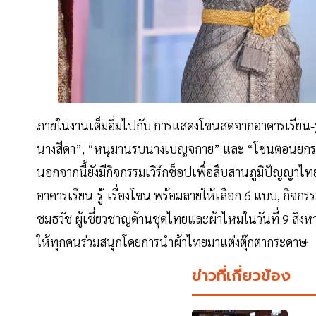
ภายในงานเต็มอิ่มไปกับ การแสดงโขนสดจากอาคารเรียน-รู้-
นางสีดา”, “หนุมานรบนางเบญจกาย” และ “โขนตอนยกรบ”
นอกจากนี้ยังมีกิจกรรมเวิร์กช็อปเพื่อสืบสานภูมิปัญญาไ
อาคารเรียน-รู้-เรื่องโขน พร้อมลายให้เลือก 6 แบบ, กิจกรร
ชมธวัช ผู้เชี่ยวชาญด้านชุดไทยและผ้าไหมในวันที่ 9 สิ
ให้ทุกคนร่วมสนุกโดยการนำผ้าไทยมาแต่งตุ๊กตากระดาษ
ข่าวที่เกี่ยวข้อง