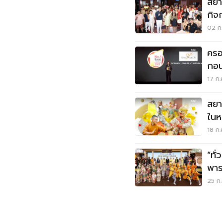
สยา
กิจ
02 ก.
ครอ
กอน
Tou
17 ก.
สยา
ในห
18 ก.
“ทั
พาร
เฉล
25 ก.