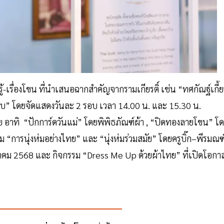
เรื่องโขน ที่นำเสนอฉากสำคัญจากรามเกียรติ์ เช่น “ทศกัณฐ์เกี้ย
 โดยจัดแสดงวันละ 2 รอบ เวลา 14.00 น. และ 15.30 น.
ทย อาทิ “ปักการ์ดวันแม่” โดยพิพิธภัณฑ์ผ้า , “ปิดทองลายโขน” โ
ม “การนุ่งห่มอย่างไทย” และ “นุ่งห่มร่วมสมัย” โดยครูบิ๊ก–พีรมณฑ
งหาคม 2568 และ กิจกรรม “Dress Me Up ด้วยผ้าไทย” ที่เปิดโอกา