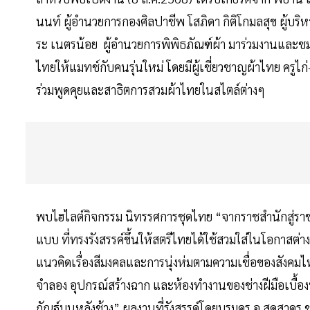
นนท์ ผู้อำนวยการกองศิลปาชีพ โสภิดา กิติโกมลสุข ผู้บร
ระ เนตรน้อย ผู้อำนวยการพิพิธภัณฑ์ผ้า มาร่วมงานและชมก
ไทยให้แมทช์กับคนรุ่นใหม่ โดยมีผู้เชี่ยวชาญผ้าไทย ครูไก
ร่วมพูดคุยและสาธิตการสวมผ้าไทยในสไตล์ต่างๆ
พบไฮไลต์กิจกรรม นิทรรศการชุดไทย “จากราชสำนักสู่ราช
แบบ ที่ทรงรังสรรค์ขึ้นให้สตรีไทยได้ใช้สวมใส่ในโอกาสต่าง
แนวคิดเรื่องสีมงคลและการนุ่งห่มตามความเชื่อของสังคม
จำลอง อุปกรณ์สร้างฉาก และห้องทำงานของช่างฝีมือเบื้อ
กัณฐ์บนหลังช้าง” ผลงานที่รังสรรค์โดยบรมครู อ.สุดสาคร