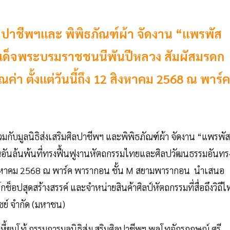
ิลปาชีพฯและ พิพิธภัณฑ์ผ้า จัดงาน “แพรพัส
มเด็จพระบรมราชชนนีพันปีหลวง สัมผัสมรดก
า ตั้งแต่วันนี้ถึง 12 สิงหาคม 2568 ณ พาร์ค
ับมูลนิธิส่งเสริมศิลปาชีพฯ และพิพิธภัณฑ์ผ้า จัดงาน “แพรพัส
ณอันล้นพ้นที่ทรงฟื้นฟูงานหัตถกรรมไทยและศิลปวัฒนธรรมอันทร
12 สิงหาคม 2568 ณ พาร์ค พารากอน ชั้น M สยามพารากอน นำเสนอ
็อปสุดสร้างสรรค์ และจำหน่ายสินค้าศิลป์หัตถกรรมที่สื่อถึงวิถีไ
ชย์ จำกัด (มหาชน)
เหี้ยมโท้ กรรมการมูลนิธิส่งเสริมศิลปาชีพฯ พลโทจักรกฤษณ์ ศรี