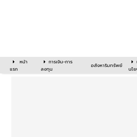
หน้า
การเงิน-การ
อสังหาริมทรัพย์
แรก
ลงทุน
นโย