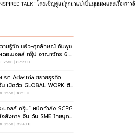
SPIRED TALK” โดยเชิญคู่แม่ลูกมาแบ่งปันมุมมองและเรื่องราวอ
วามรู้จัก แอ๊ว-ศุภลักษณ์ อัมพุช
งเดอะมอลล์ กรุ๊ป อาณาจักร 6.6
นล้าน
.ย. 2568 | 07:23 น.
้งแรก Adastria ขยายธุรกิจ
ั่น เปิดตัว GLOBAL WORK ตี
ดเมืองไทย
.ย. 2568 | 10:53 น.
อะมอลล์ กรุ๊ป" ผนึกกำลัง SCPG
ษ์อสังหาฯ จีน ดัน SME ไทยบุก
ดจีน
.ย. 2568 | 09:43 น.