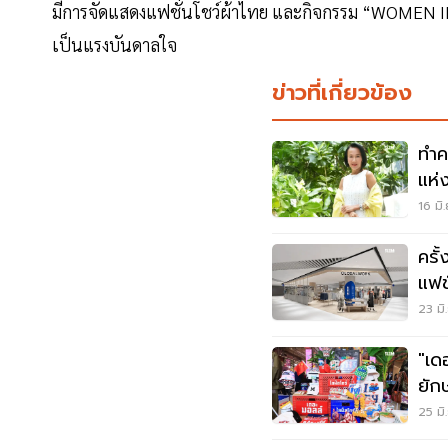
มีการจัดแสดงแฟชั่นโชว์ผ้าไทย และกิจกรรม “WOMEN IN
เป็นแรงบันดาลใจ
ข่าวที่เกี่ยวข้อง
ทำค
แห่
หมื่
16 มิ
ครั
แฟช
ตลา
23 มิ
"เด
ยัก
ตลา
25 มิ