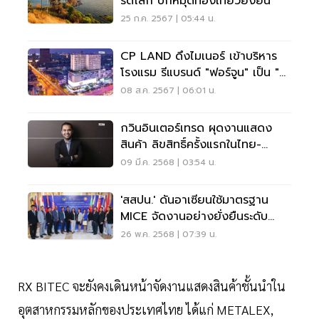
รด์โลก ปักหมุดท่องเที่ยวยั่งยืน
25 ก.ค. 2567 | 05:44 น.
CP LAND ดึงไมเนอร์ เข้าบริหาร
โรงแรม รีแบรนด์ "ฟอร์จูน" เป็น "อ
วานี"
08 ส.ค. 2567 | 06:01 น.
กวินอินเตอร์เทรด ผุดงานแสดง
สินค้า ลิขสิทธิ์ครั้งแรกในไทย-
อาเซียน
09 มี.ค. 2568 | 03:54 น.
'สสปน.' ดันอาเซียนใช้มาตรฐาน
MICE จัดงานอย่างยั่งยืนระดับ
สากล
26 พ.ค. 2568 | 07:39 น.
RX BITEC จะยังคงเดินหน้าจัดงานแสดงสินค้าชั้นนำใน
อุตสาหกรรมหลักของประเทศไทย ได้แก่ METALEX,