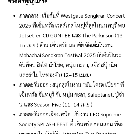
ชีวิตทั่วทุกภูมิภาค
ภาคกลาง : เริ่มต้นที่ Westgate Songkran Concert
2025 ที่เซ็นทรัล เวสต์เกต ใหญ่ที่สุดในนนทบุรี พบ
Jetset’er, CD GUNTEE และ The Parkinson (13–
15 เม.ย.) ด้าน เซ็นทรัล มหาชัย จัดเต็มในงาน
Mahachai Songkran Festival 2025 กับศิลปินระ
ดับท็อป สิงโต นำโชค, หนุ่ม กะลา, แจ๊ส สปุ๊กนิค
และลำไย ไหทองคำ (12–15 เม.ย.)
ภาคตะวันออก : สนุกสุดในงาน “มัน โครต เปียก” ที่
เซ็นทรัล จันทบุรี กับ หนุ่ม กะลา, Safeplanet, ปู่จ๋า
น และ Season Five (11–14 เม.ย.)
ภาคตะวันออกเฉียงเหนือ : กับงาน LEO Supreme
Society SPLASH FEST ที่ เซ็นทรัล ขอนแก่น ที่จะ
พาทุกคนไปมันส์กับ Jetset’er, Two Popetorn,