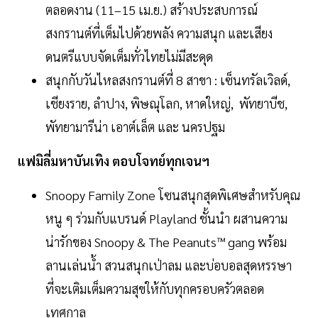
ตลอดงาน (11–15 เม.ย.) สร้างประสบการณ์
สงกรานต์ที่เต็มไปด้วยพลัง ความสนุก และเสียง
ดนตรีแบบจัดเต็มทั่วไทยไม่มีสะดุด
สนุกกับวันไหลสงกรานต์ที่ 8 สาขา : เซ็นทรัลเวิลด์,
เชียงราย, ลำปาง, พิษณุโลก, หาดใหญ่, พัทยาบีช,
พัทยามารีน่า เอาต์เล็ต และ นครปฐม
แฟมิลี่มหาบันเทิง ตอบโจทย์ทุกเจนฯ
Snoopy Family Zone โซนสนุกสุดพิเศษสำหรับคุณ
หนู ๆ ร่วมกับแบรนด์ Playland ชั้นนำ ผสานความ
น่ารักของ Snoopy & The Peanuts™ gang พร้อม
ลานเล่นน้ำ สวนสนุกเป่าลม และบ่อบอลสุดหรรษา
ที่จะเติมเต็มความสุขให้กับทุกครอบครัวตลอด
เทศกาล