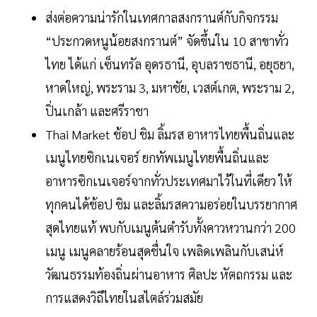
ส่งต่อความน่ารักในเทศกาลสงกรานต์กับกิจกรรม
“ประกวดหนูน้อยสงกรานต์” จัดขึ้นใน 10 สาขาทั่ว
ไทย ได้แก่ เซ็นทรัล อุดรธานี, อุบลราชธานี, อยุธยา,
หาดใหญ่, พระราม 3, มหาชัย, เวสต์เกต, พระราม 2,
ปิ่นเกล้า และศรีราชา
Thai Market ช้อป ชิม ลิ้มรส อาหารไทยพื้นถิ่นและ
เมนูไทยซิกเนเจอร์ ยกทัพเมนูไทยพื้นถิ่นและ
อาหารซิกเนเจอร์จากทั่วประเทศมาไว้ในที่เดียว ให้
ทุกคนได้ช้อป ชิม และลิ้มรสความอร่อยในบรรยากาศ
สุดไทยแท้ พบกับเมนูต้นตำรับทั้งคาวหวานกว่า 200
เมนู เมนูคลายร้อนสุดชื่นใจ เพลิดเพลินกับเสน่ห์
วัฒนธรรมท้องถิ่นผ่านอาหาร ศิลปะ หัตถกรรม และ
การแสดงวิถีไทยในสไตล์ร่วมสมัย