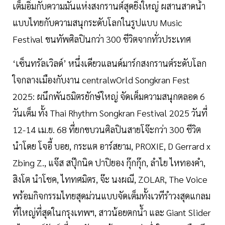
เต็มอิ่มกับความมันแห่งสงกรานต์สุดยิ่งใหญ่ ผสานสาดน้ำ
แบบไทยกับความสนุกระดับโลกในรูปแบบ Music
Festival ขนทัพศิลปินกว่า 300 ชีวิตจากทั่วประเทศ
‘เซ็นทรัลเวิลด์’ หนึ่งเดียวแลนด์มาร์กสงกรานต์ระดับโลก
ใจกลางเมืองกับงาน centralwOrld Songkran Fest
2025: ผนึกพันธมิตรยักษ์ใหญ่ จัดเต็มความสนุกตลอด 6
วันเต็ม ทั้ง Thai Rhythm Songkran Festival 2025 วันที่
12-14 เม.ย. 68 ที่ยกขบวนศิลปินสายโจ๊ะกว่า 300 ชีวิต
นำโดย โจอี้ บอย, กระแต อาร์สยาม, PROXIE, D Gerrard x
Zbing Z., แจ๊ส สปุ๊กนิค ปาปิยอง กุ๊กกุ๊ก, ลำไย ไหทองคำ,
สิงโต นำโชค, ไททศมิตร, จ๊ะ นงผณี, ZOLAR, The Voice
พร้อมกิจกรรมไทยสุดม่วนแบบจัดเต็มทั้งเวทีรำวงสุดแกลม
ที่ใหญ่ที่สุดในกรุงเทพฯ, สาวน้อยตกน้ำ และ Giant Slider