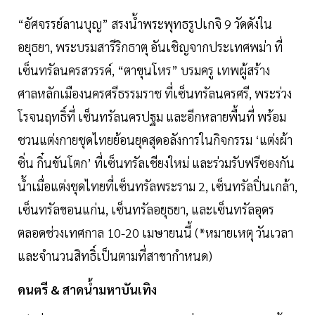
“อัศจรรย์ลานบุญ” สรงน้ำพระพุทธรูปเกจิ 9 วัดดังใน
อยุธยา, พระบรมสารีริกธาตุ อันเชิญจากประเทศพม่า ที่
เซ็นทรัลนครสวรรค์, “ตาขุนโหร” บรมครู เทพผู้สร้าง
ศาลหลักเมืองนครศรีธรรมราช ที่เซ็นทรัลนครศรี, พระร่วง
โรจนฤทธิ์ที่ เซ็นทรัลนครปฐม และอีกหลายพื้นที่ พร้อม
ชวนแต่งกายชุดไทยย้อนยุคสุดอลังการในกิจกรรม ‘แต่งผ้า
ซิ่น กิ๋นขันโตก’ ที่เซ็นทรัลเชียงใหม่ และร่วมรับฟรีซองกัน
น้ำเมื่อแต่งชุดไทยที่เซ็นทรัลพระราม 2, เซ็นทรัลปิ่นเกล้า,
เซ็นทรัลขอนแก่น, เซ็นทรัลอยุธยา, และเซ็นทรัลอุดร
ตลอดช่วงเทศกาล 10-20 เมษายนนี้ (*หมายเหตุ วันเวลา
และจำนวนสิทธิ์เป็นตามที่สาขากำหนด)
ดนตรี & สาดน้ำมหาบันเทิง