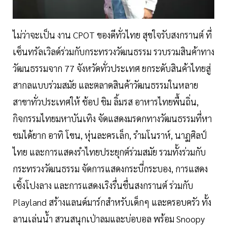
ไม่ว่าจะเป็น งาน CPOT ของดีทั่วไทย สุขใจรับสงกรานต์ ที่
เซ็นทรัลเวิลด์ร่วมกับกระทรวงวัฒนธรรม รวบรวมสินค้าทาง
วัฒนธรรมจาก 77 จังหวัดทั่วประเทศ ยกระดับสินค้าไทยสู่
สากลแบบร่วมสมัย และตลาดสินค้าวัฒนธรรมในหลาย
สาขาทั่วประเทศให้ ช้อป ชิม ลิ้มรส อาหารไทยพื้นถิ่น,
กิจกรรมไทยมหาบันเทิง จัดแสดงมรดกทางวัฒนธรรมที่หา
ชมได้ยาก อาทิ โขน, หุ่นละครเล็ก, รำมโนราห์, นาฏศิลป์
ไทย และการแสดงรำไทยประยุกต์ร่วมสมัย รวมทั้งร่วมกับ
กระทรวงวัฒนธรรม จัดการแสดงกระบี่กระบอง, การแสดง
เซิ้งโปงลาง และการแสดงเริงรื่นชื่นสงกรานต์ ร่วมกับ
Playland สร้างแลนด์มาร์กสำหรับเด็กๆ และครอบครัว ทั้ง
ลานเล่นน้ำ สวนสนุกเป่าลมและบ่อบอล พร้อม Snoopy