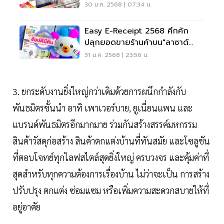
Expo 2025
30 ม.ค. 2568 | 07:34 น.
Easy E-Receipt 2568 คึกคัก
ปลุกยอดขายร้านค้าบน"ลาซาด้
า"พุ่ง 15 เท่า
31 ม.ค. 2568 | 23:56 น.
3. ยกระดับงานยิ่งใหญ่กว่าเดิมด้วยการผนึกกำลังกับ
พันธมิตรชั้นนำ อาทิ เพาเวอร์บาย, ยูเนี่ยนแพน และ
แบรนด์พันธมิตรอีกมากมาย ร่วมกันสร้างสรรค์มหกรรม
สินค้าวัสดุก่อสร้าง สินค้าตกแต่งบ้านที่ทันสมัย และโซลูชัน
ที่ตอบโจทย์ทุกไลฟสไตล์สุดยิ่งใหญ่ ครบวงจร และคุ้มค่าที่
สุดสำหรับทุกความต้องการเรื่องบ้าน ไม่ว่าจะเป็น การสร้าง
ปรับปรุง ตกแต่ง ซ่อมแซม หรือเพิ่มความสะดวกสบายให้ที่
อยู่อาศัย