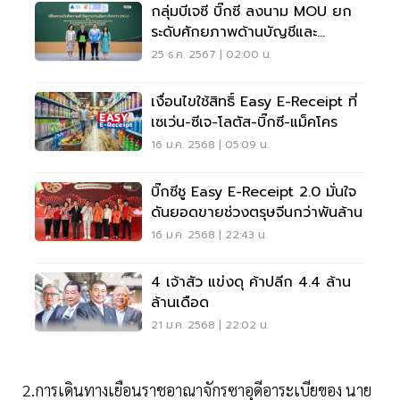
กลุ่มบีเจซี บิ๊กซี ลงนาม MOU ยก
ระดับศักยภาพด้านบัญชีและ
บริหารธุรกิจ
25 ธ.ค. 2567 | 02:00 น.
เงื่อนไขใช้สิทธิ์ Easy E-Receipt ที่
เซเว่น-ซีเจ-โลตัส-บิ๊กซี-แม็คโคร
16 ม.ค. 2568 | 05:09 น.
บิ๊กซีชู Easy E-Receipt 2.0 มั่นใจ
ดันยอดขายช่วงตรุษจีนกว่าพันล้าน
16 ม.ค. 2568 | 22:43 น.
4 เจ้าสัว แข่งดุ ค้าปลีก 4.4 ล้าน
ล้านเดือด
21 ม.ค. 2568 | 22:02 น.
2.การเดินทางเยือนราชอาณาจักรซาอุดีอาระเบียของ นาย