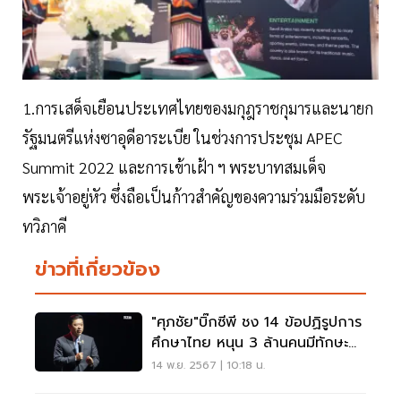
1.การเสด็จเยือนประเทศไทยของมกุฎราชกุมารและนายก
รัฐมนตรีแห่งซาอุดีอาระเบีย ในช่วงการประชุม APEC
Summit 2022 และการเข้าเฝ้า ฯ พระบาทสมเด็จ
พระเจ้าอยู่หัว ซึ่งถือเป็นก้าวสำคัญของความร่วมมือระดับ
ทวิภาคี
ข่าวที่เกี่ยวข้อง
"ศุภชัย"บิ๊กซีพี ชง 14 ข้อปฏิรูปการ
ศึกษาไทย หนุน 3 ล้านคนมีทักษะ
ดิจิทัล-AI
14 พ.ย. 2567 | 10:18 น.