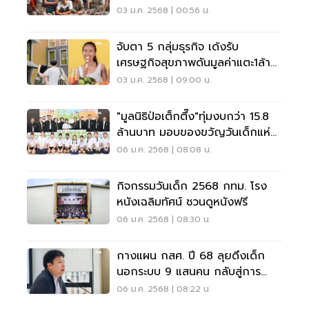
สำเร็จ ตอนที่ 1
03 ม.ค. 2568 | 00:56 น.
จับตา 5 กลุ่มธุรกิจ เด้งรับ
เศรษฐกิจสุขภาพดันมูลค่าแตะ1ล้าน
ล้าน
03 ม.ค. 2568 | 09:00 น.
"มูลนิธิป่อเต็กตึ๊ง"ทุ่มงบกว่า 15.8
ล้านบาท มอบของขวัญวันเด็กแห่ง
ชาติ 2568
06 ม.ค. 2568 | 08:08 น.
กิจกรรมวันเด็ก 2568 กทม. โรง
หนังเฉลิมทัศน์ ชวนดูหนังฟรี
06 ม.ค. 2568 | 08:30 น.
กางแผน กสศ. ปี 68 ลุยดึงเด็ก
นอกระบบ 9 แสนคน กลับสู่การ
เรียนรู้แบบยั่งยืน
06 ม.ค. 2568 | 08:22 น.