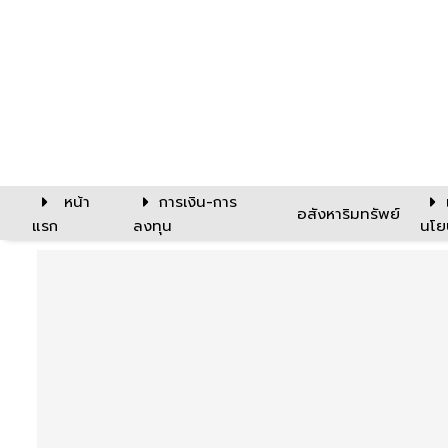
หน้า
การเงิน-การ
อสังหาริมทรัพย์
แรก
ลงทุน
นโย