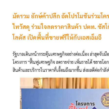
มัดรวม ยักษ์ค้าปลีก อัดโปรโมชันร่วมโ
ไทวัสดุ ร่วมใจลดราคาสินค้า ปตท. ซัสโก้ ล
โลตัส เปิดพื้นที่ขายฟรีให้กับเอสเอ็มอี
รัฐบาลเดินหน้ากระตุ้นเศรษฐกิจอย่างต่อเนื่อง ล่าสุดจับม
โครงการ "ฟื้นฟูเศรษฐกิจ ลดรายจ่าย เพิ่มรายได้ ขยายโ
สินค้าและบริการในราคาที่เอื้อมถึงมากขึ้น ส่งผลดีต่อกำลัง