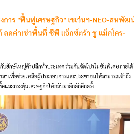
ครงการ "ฟื้นฟูเศรษฐกิจ" เซเว่นฯ-NEO-สหพัฒน
ดค่าเช่าพื้นที่ ซีพี แอ็กซ์ตร้า ชู แม็คโคร-
ือกับยักษ์ใหญ่ค้าปลีกทั่วประเทศ ร่วมกันจัดโปรโมชันพิเศษภายใต้
อกาส" เพื่อช่วยเหลือผู้ประกอบการและประชาชนให้สามารถเข้าถึง
ซื้อและกระตุ้นเศรษฐกิจให้กลับมาคึกคักอีกครั้ง