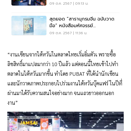
67 นี้
09 ต.ค. 2567 | 09:13 น.
สุดยอด “สารานุกรมจีน ฉบับวาด
มือ” หนังสือมหัศจรรย์
ประวัติศาสตร์ 5,000 ปี
09 ต.ค. 2567 | 11:36 น.
“งานเขียนจากไต้หวันในตลาดไทยเริ่มอิ่มตัวเ พราะซื้อ
ลิขสิทธิ์มาแปลมากว่า 10 ปีแล้ว แต่ตอนนี้ไทยเข้าไปทำ
ตลาดในไต้หวันมากขึ้น ทำโดย PUBAT ที่ได้นำนักเขียน
และนักวาดภาพประกอบไปร่วมงานไต้หวันบุ๊คแฟร์ ในปีที่
ผ่านมาได้รับความสนใจอย่างมาก จนแถวยาวออกนอก
งาน”