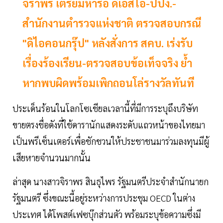
จิราพร เตรียมหารือ ดีเอสไอ-ปปง.-
สำนักงานตำรวจแห่งชาติ ตรวจสอบกรณี
"ดิไอคอนกรุ๊ป" หลังสั่งการ สคบ. เร่งรับ
เรื่องร้องเรียน-ตรวจสอบข้อเท็จจริง ย้ำ
หากพบผิดพร้อมเพิกถอนโล่รางวัลทันที
ประเด็นร้อนในโลกโซเชียลเวลานี้ที่มีการระบุถึงบริษัท
ขายตรงชื่อดังที่ใช้ดารานักแสดงระดับแถวหน้าของไทยมา
เป็นพรีเซ็นเตอร์เพื่อชักชวนให้ประชาชนมาร่วมลงทุนมีผู้
เสียหายจำนวนมากนั้น
ล่าสุด นางสาวจิราพร สินธุไพร รัฐมนตรีประจำสำนักนายก
รัฐมนตรี ซึ่งขณะนี้อยู่ระหว่างการประชุม OECD ในต่าง
ประเทศ ได้โพสต์เฟซบุ๊กส่วนตัว พร้อมระบุข้อความซึ่งมี