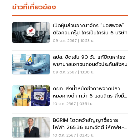
ข่าวที่เกี่ยวข้อง
เปิดหุ้นส่วนอาณาจักร “บอสพอล”
ดิไอคอนกรุ๊ป ใครเป็นใครใน 6 บริษัท
09 ต.ค. 2567 | 10:53 น.
สปส. ขีดเส้น 90 วัน แก้ปัญหาโรง
พยาบาลเอกชนถอนตัวประกันสังคม
09 ต.ค. 2567 | 13:30 น.
กยท. ส่งน้ำหมักชีวภาพจากปลา
หมอคางดำ กว่า 6 แสนลิตร ถึงมือ
ชาวสวนยางแล้ว
10 ต.ค. 2567 | 03:51 น.
BGRIM โดดคว้าสัญญาซื้อขาย
ไฟฟ้า 265.36 เมกะวัตต์ ให้กฟผ.-
กฟภ.
10 ต.ค. 2567 | 03:45 น.