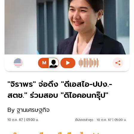
"จิราพร" จ่อดึง "ดีเอสไอ-ปปง.-
สตช." ร่วมสอบ "ดิไอคอนกรุ๊ป"
By
ฐานเศรษฐกิจ
10 ต.ค. 67 | 05:00 น.
อัปเดตล่าสุด :
10 ต.ค. 67 | 05:00 น.