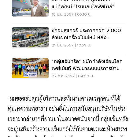
แม่ทัพใหม่ “โรบินสันไลฟ์สไตล์”
18 มิ.ย. 2567 | 05:10 น.
ซีคอนสแควร์ ประกาศควัก 2,000
ล้านยกเครื่องโซนใหม่ หลัง
“โรบินสัน” หมดสัญญา
21 มิ.ย. 2567 | 10:59 น.
"กลุ่มเซ็นทรัล" ผนึกกำลังเชื่อมโลก
เพย์เม้นท์ พัฒนาระบบบริการข้าม
พรมแดน
27 ก.ค. 2567 | 04:00 น.
"ผมขอขอบคุณผู้บริหารและทีมงานคาเดเวทุกคน ที่ได้
ทุ่มเทความพยายามอย่างยิ่งในการสนับสนุนบริษัทในช่วง
เวลายากลำบากที่ผ่านมาในอนาคตนับจากนี้ กลุ่มเซ็นทรัล
จะมุ่งเสริมสร้างความแข็งแกร่งให้กับคาเดเวและห้างสรรพ