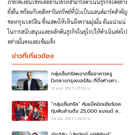
ภายใต้เงื่อนไขที่เอื้ออำนวยให้สามารถดำเนินธุรกิจได้อย่าง
ยั่งยืน พร้อมกับอสังหาริมทรัพย์ที่นับเป็นแลนด์มาร์คสำคัญ
ของกรุงเบอร์ลิน ซึ่งแสดงให้เห็นถึงความมุ่งมั่น อันแน่วแน่
ในการสนับสนุนและผลักดันธุรกิจในยุโรปให้ดำเนินต่อไป
อย่างมั่นคงและเข้มแข็ง
ข่าวที่เกี่ยวข้อง
กลุ่มเซ็นทรัลผงาดซื้ออาคารหรู
ใจกลางกรุงเบอร์ลิน ที่ตั้งห้างคา
เดเว
12 เม.ย. 2567 | 15:50 น.
“กลุ่มเซ็นทรัล” คัมแบ็คมิดเยียร์เซล
ทุ่มพันล้านดึง 25,000 แบรนด์ ลด
จัดหนัก
04 มิ.ย. 2567 | 20:31 น.
เปิดวิชัน “เลิศวิทย์ ภูมิพิทักษ์”