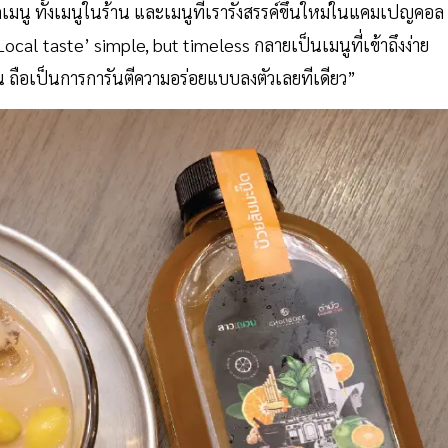
มนู ทั้งเมนูในร้าน และเมนูที่เรารังสรรค์ขึ้นใหม่ในแคมเปญคอล
Local taste’ simple, but timeless กลายเป็นเมนูที่เข้าถึงง่าย
น ถือเป็นการการันตีความอร่อยแบบลงตัวเลยทีเดียว”