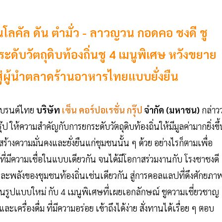
ป็นโลคัล ดัน ตำมั่ว - ลาวญวน กอดคอ ชงดี ชู
ดับวัตถุดิบท้องถิ่นชู 4 เมนูพิเศษ หวังขยาย
สู่ผู้นำตลาดร้านอาหารไทยแบบยั่งยืน
จแบรนด์ไทย
บริษัท
เซ็น คอร์ปอเรชั่น กรุ๊ป
จำกัด (มหาชน)
กล่าวว
 ให้ความสำคัญกับการยกระดับวัตถุดิบท้องถิ่นให้มีมูลค่ามากยิ่งขึ้
ความมั่นคงและยั่งยืนแก่ชุมชนนั้น ๆ ด้วย อย่างไรก็ตามเพื่อ
ที่มีความเชื่อในแบบเดียวกัน จนได้มีโอกาสร่วมงานกับ โรงชาชงดี
บ และพลังของชุมชนท้องถิ่นเช่นเดียวกัน สู่การคอลแลปที่ดึงศักยภา
มในรูปแบบใหม่ กับ 4 เมนูพิเศษที่เผยเอกลักษณ์ ชูความเชี่ยวชาญ
ะเครื่องดื่ม ที่มีความอร่อย เข้าถึงได้ง่าย สั่งทานได้เรื่อย ๆ ตอบ