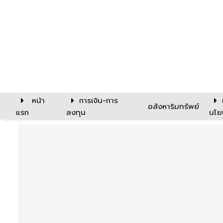
หน้า
การเงิน-การ
อสังหาริมทรัพย์
แรก
ลงทุน
นโย