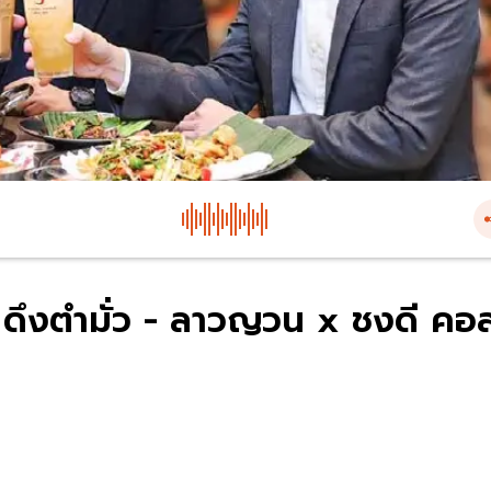
ย ดึงตำมั่ว - ลาวญวน x ชงดี คอ