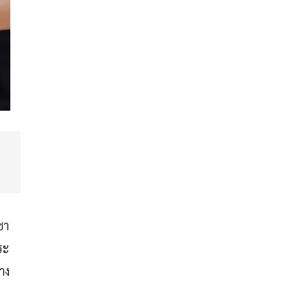
ชา
ระ
าง