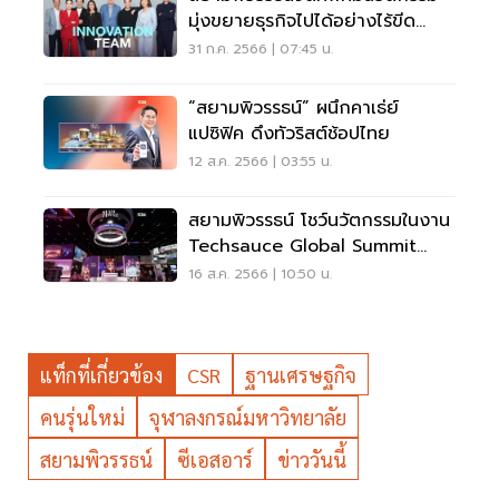
มุ่งขยายธุรกิจไปได้อย่างไร้ขีด
จำกัด
31 ก.ค. 2566 | 07:45 น.
“สยามพิวรรธน์” ผนึกคาเธ่ย์
แปซิฟิค ดึงทัวริสต์ช้อปไทย
12 ส.ค. 2566 | 03:55 น.
สยามพิวรรธน์ โชว์นวัตกรรมในงาน
Techsauce Global Summit
2023 ชูจุดแข็งรีเทลเทครายแรกใน
16 ส.ค. 2566 | 10:50 น.
ไทย
แท็กที่เกี่ยวข้อง
CSR
ฐานเศรษฐกิจ
คนรุ่นใหม่
จุฬาลงกรณ์มหาวิทยาลัย
สยามพิวรรธน์
ซีเอสอาร์
ข่าววันนี้