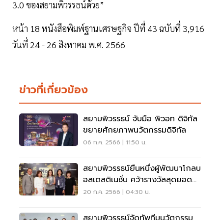
3.0 ของสยามพิวรรธน์ด้วย”
หน้า 18 หนังสือพิมพ์ฐานเศรษฐกิจ ปีที่ 43 ฉบับที่ 3,916
วันที่ 24 - 26 สิงหาคม พ.ศ. 2566
ข่าวที่เกี่ยวข้อง
สยามพิวรรธน์ จับมือ พิวอท ดิจิทัล
ขยายศักยภาพนวัตกรรมดิจิทัล
06 ก.ค. 2566 | 11:50 น.
สยามพิวรรธน์ยืนหนึ่งผู้พัฒนาโกลบ
อลเดสติเนชั่น คว้ารางวัลสุดยอด
ศูนย์การค้า Tourist Attraction
20 ก.ค. 2566 | 04:30 น.
Mall
สยามพิวรรธน์จัดทัพทีมนวัตกรรม