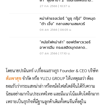
ล่า” ลุยสาขา 2 "เซ็นทรัลพระราม
9" เจาะคนจีน
27 ก.ค. 2566 | 10:37 น.
หม่าล่าแรงเว่อร์ “ยูซุ กรุ๊ป” ปักหมุด
“ต้า เจิ้ง” กลางสยามสแควร์
04 ส.ค. 2566 | 06:05 น.
“หม้อไฟหม่าล่า” ซอฟต์พาวเวอร์
อาหารจีน กระแสฮิตบุกตลาด
อาเซียน
07 ส.ค. 2566 | 17:10 น.
โดยนายปรมินทร์ เปรื่องเมธางกูร Founder & CEO บริษัท
ส้มพาสุข
จำกัด หรือ YUZU GROUP ให้เหตุผลว่า ต้อง
ยอมรับว่ากระแสหม่าล่า หรือหม้อไฟสไตล์จีนได้รับความ
นิยมอย่างมากในประเทศไทย และมีแนวโน้มเติบโตอีกมาก
เพราะเป็นธุรกิจที่มีฐานลูกค้าเดิมทั้งคนจีนที่อยู่ใน