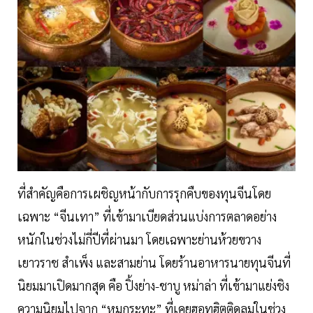
ที่สำคัญคือการเผชิญหน้ากับการรุกคืบของทุนจีนโดย
เฉพาะ “จีนเทา” ที่เข้ามาเบียดส่วนแบ่งการตลาดอย่าง
หนักในช่วงไม่กี่ปีที่ผ่านมา โดยเฉพาะย่านห้วยขวาง
เยาวราช สำเพ็ง และสามย่าน โดยร้านอาหารนายทุนจีนที่
นิยมมาเปิดมากสุด คือ ปิ้งย่าง-ชาบู หม่าล่า ที่เข้ามาแย่งชิง
ความนิยมไปจาก “หมูกระทะ” ที่เคยฮอทฮิตติดลมในช่วง