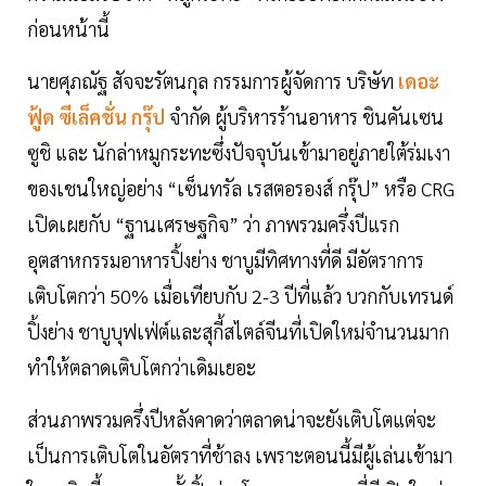
ก่อนหน้านี้
นายศุภณัฐ สัจจะรัตนกุล กรรมการผู้จัดการ บริษัท
เดอะ
ฟู้ด ซีเล็คชั่น กรุ๊ป
จำกัด ผู้บริหารร้านอาหาร ชินคันเซน
ซูชิ และ นักล่าหมูกระทะซึ่งปัจจุบันเข้ามาอยู่ภายใต้ร่มเงา
ของเชนใหญ่อย่าง “เซ็นทรัล เรสตอรองส์ กรุ๊ป” หรือ CRG
เปิดเผยกับ “ฐานเศรษฐกิจ” ว่า ภาพรวมครึ่งปีแรก
อุตสาหกรรมอาหารปิ้งย่าง ชาบูมีทิศทางที่ดี มีอัตราการ
เติบโตกว่า 50% เมื่อเทียบกับ 2-3 ปีที่แล้ว บวกกับเทรนด์
ปิ้งย่าง ชาบูบุฟเฟ่ต์และสุกี้สไตล์จีนที่เปิดใหม่จำนวนมาก
ทำให้ตลาดเติบโตกว่าเดิมเยอะ
ส่วนภาพรวมครึ่งปีหลังคาดว่าตลาดน่าจะยังเติบโตแต่จะ
เป็นการเติบโตในอัตราที่ช้าลง เพราะตอนนี้มีผู้เล่นเข้ามา