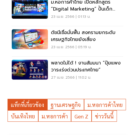
ม.หอการค้าไทย เปิดหลักสูตร
“Digital Marketing” ปั้นเด็ก
Gen Z มืออาชีพ
23 เม.ย. 2566 | 01:13 น.
ดัชนีเชื่อมั่นฟื้น สงครามยกระดับ
เศรษฐกิจไทยยังเสี่ยง
23 เม.ย. 2566 | 05:19 น.
พลาดไม่ได้ ! งานสัมมนา “ปุ๋ยแพง
วาระเร่งด่วนประเทศไทย”
27 เม.ย. 2566 | 11:02 น.
แท็กที่เกี่ยวข้อง
ฐานเศรษฐกิจ
ม.หอการค้าไทย
บันเทิงไทย
ม.หอการค้า
Gen Z
ข่าววันนี้