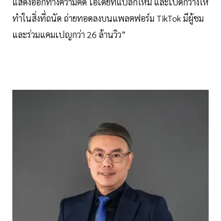
แสดงออกทางความคิด ไอเดียที่แปลกใหม่ และเปิดกว้างให้
ทำในสิ่งที่ถนัด ถ่ายทอดลงบนแพลตฟอร์ม TikTok มีผู้ชม
และร่วมแคมเปญกว่า 26 ล้านวิว”