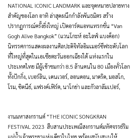
NATIONAL ICONIC LANDMARK และจุดหมายปลายทาง
สำคัญของโลก อาทิ ล่าสุดผนึกกำลังพันธมิตร สร้าง
ปรากฏการณ์ครั้งยิ่งใหญ่ เปิดอาร์ตแอทแทรกชั่น “Van
Gogh Alive Bangkok” (แวนโกะห์ อะไลฟ์ แบงค็อก)
นิทรรศการแสดงผลงานศิลปะดิจิทัลอิมเมอร์ซีฟระดับโลก
ที่ใหญ่ที่สุดในเอเชียตะวันออกเฉียงใต้ แห่งแรกใน
ประเทศไทย มีผู้เข้าชมกว่า 8.5 ล้านคนใน 80 เมืองทั่วโลก
ทั้งปักกิ่ง, เบอร์ลิน, เดนเวอร์, ลอนดอน, มาดริด, มอสโก,
โรม, ซิดนีย์, แฟรงค์เฟิร์ต, นาโกย่า และกัวลาลัมเปอร์,
งานมหาสงกรานต์ “THE ICONIC SONGKRAN
FESTIVAL 2023 สืบสานประเพณีสงกรานต์มหัศจรรย์ริม
แม่น้ำเจ้าพระยาแห่งเดียวในไทย พร้อมสนับสนุนให้