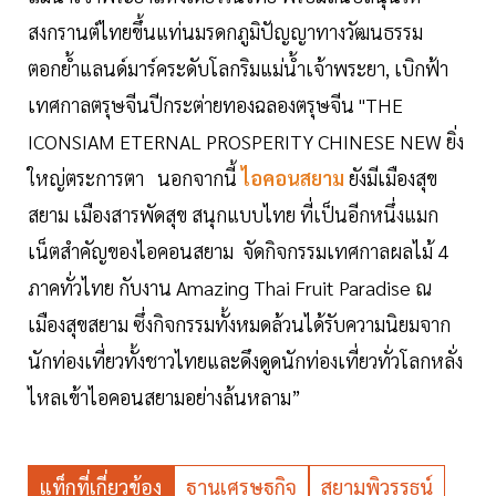
สงกรานต์ไทยขึ้นแท่นมรดกภูมิปัญญาทางวัฒนธรรม
ตอกย้ำแลนด์มาร์คระดับโลกริมแม่น้ำเจ้าพระยา, เบิกฟ้า
เทศกาลตรุษจีนปีกระต่ายทองฉลองตรุษจีน "THE
ICONSIAM ETERNAL PROSPERITY CHINESE NEW ยิ่ง
ใหญ่ตระการตา นอกจากนี้
ไอคอนสยาม
ยังมีเมืองสุข
สยาม เมืองสารพัดสุข สนุกแบบไทย ที่เป็นอีกหนึ่งแมก
เน็ตสำคัญของไอคอนสยาม จัดกิจกรรมเทศกาลผลไม้ 4
ภาคทั่วไทย กับงาน Amazing Thai Fruit Paradise ณ
เมืองสุขสยาม ซึ่งกิจกรรมทั้งหมดล้วนได้รับความนิยมจาก
นักท่องเที่ยวทั้งชาวไทยและดึงดูดนักท่องเที่ยวทั่วโลกหลั่ง
ไหลเข้าไอคอนสยามอย่างล้นหลาม”
แท็กที่เกี่ยวข้อง
ฐานเศรษฐกิจ
สยามพิวรรธน์