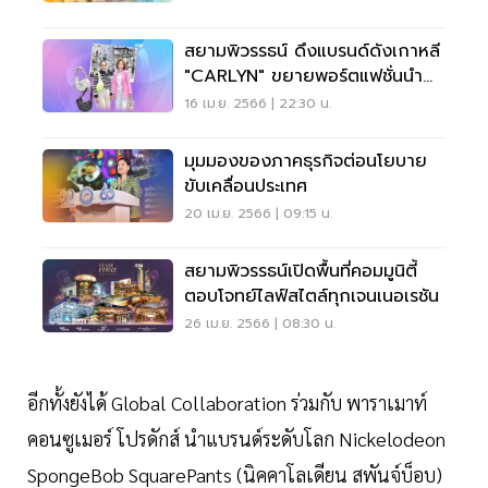
สยามพิวรรธน์ ดึงแบรนด์ดังเกาหลี
"CARLYN" ขยายพอร์ตแฟชั่นนำ
เข้า
16 เม.ย. 2566 | 22:30 น.
มุมมองของภาคธุรกิจต่อนโยบาย
ขับเคลื่อนประเทศ
20 เม.ย. 2566 | 09:15 น.
สยามพิวรรธน์เปิดพื้นที่คอมมูนิตี้
ตอบโจทย์ไลฟ์สไตล์ทุกเจนเนอเรชัน
26 เม.ย. 2566 | 08:30 น.
อีกทั้งยังได้ Global Collaboration ร่วมกับ พาราเมาท์
คอนซูเมอร์ โปรดักส์ นำแบรนด์ระดับโลก Nickelodeon
SpongeBob SquarePants (นิคคาโลเดียน สพันจ์บ็อบ)