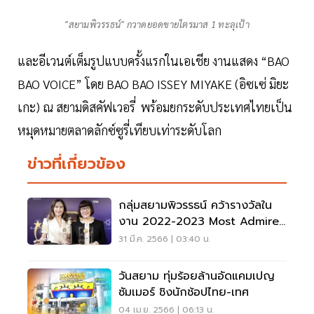
"สยามพิวรรธน์" กวาดยอดขายไตรมาส 1 ทะลุเป้า
และอีเวนต์เต็มรูปแบบครั้งแรกในเอเชีย งานแสดง “BAO
BAO VOICE” โดย BAO BAO ISSEY MIYAKE (อิซเซ่ มิยะ
เกะ) ณ สยามดิสคัฟเวอรี่ พร้อมยกระดับประเทศไทยเป็น
หมุดหมายตลาดลักซ์ซูรี่เทียบเท่าระดับโลก
ข่าวที่เกี่ยวข้อง
กลุ่มสยามพิวรรธน์ คว้ารางวัลใน
งาน 2022-2023 Most Admired
Company & 2023 Thailand’s
31 มี.ค. 2566 | 03:40 น.
Most Admired Brand
วันสยาม ทุ่มร้อยล้านอัดแคมเปญ
ซัมเมอร์ ชิงนักช้อปไทย-เทศ
04 เม.ย. 2566 | 06:13 น.