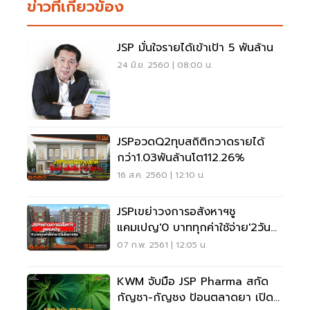
ข่าวที่เกี่ยวข้อง
JSP มั่นใจรายได้เข้าเป้า 5 พันล้าน
24 มิ.ย. 2560 | 08:00 น.
JSPอวดQ2ทุบสถิติกวาดรายได้
กว่า1.03พันล้านโต112.26%
16 ส.ค. 2560 | 12:10 น.
JSPเขย่าวงการอสังหาฯชู
แคมเปญ'0 บาททุกค่าใช้จ่าย'2วัน
โกย150ล.
07 ก.พ. 2561 | 12:05 น.
KWM จับมือ JSP Pharma สกัด
กัญชา-กัญชง ป้อนตลาดยา เปิด