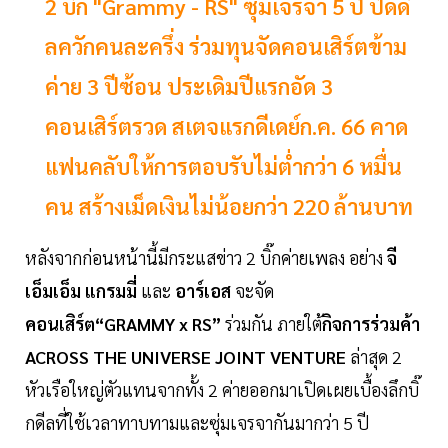
2 บิ๊ก "Grammy - RS" ซุ่มเจรจา 5 ปี ปิดดี
ลควักคนละครึ่ง ร่วมทุนจัดคอนเสิร์ตข้าม
ค่าย 3 ปีซ้อน ประเดิมปีแรกอัด 3
คอนเสิร์ตรวด สเตจแรกดีเดย์ก.ค. 66 คาด
แฟนคลับให้การตอบรับไม่ต่ำกว่า 6 หมื่น
คน สร้างเม็ดเงินไม่น้อยกว่า 220 ล้านบาท
หลังจากก่อนหน้านี้มีกระแสข่าว 2 บิ๊กค่ายเพลง อย่าง
จี
เอ็มเอ็ม แกรมมี่
และ
อาร์เอส
จะจัด
คอนเสิร์ต“GRAMMY x RS”
ร่วมกัน ภายใต้
กิจการร่วมค้า
ACROSS THE UNIVERSE JOINT VENTURE
ล่าสุด 2
หัวเรือใหญ่ตัวแทนจากทั้ง 2 ค่ายออกมาเปิดเผยเบื้องลึกบิ๊
กดีลที่ใช้เวลาทาบทามและซุ่มเจรจากันมากว่า 5 ปี