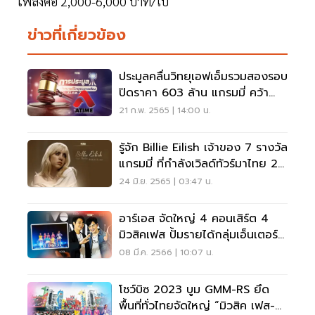
เพลงคือ 2,000-6,000 บาท/ใบ
ข่าวที่เกี่ยวข้อง
ประมูลคลื่นวิทยุเอฟเอ็มรวมสองรอบ
ปิดราคา 603 ล้าน แกรมมี่ คว้า
106.5 FM
21 ก.พ. 2565 | 14:00 น.
รู้จัก Billie Eilish เจ้าของ 7 รางวัล
แกรมมี่ ที่กำลังเวิลด์ทัวร์มาไทย 24
ส.ค.
24 มิ.ย. 2565 | 03:47 น.
อาร์เอส จัดใหญ่ 4 คอนเสิร์ต 4
มิวสิคเฟส ปั้มรายได้กลุ่มเอ็นเตอร์
เทนเมนต์
08 มี.ค. 2566 | 10:07 น.
โชว์บิซ 2023 บูม GMM-RS ยึด
พื้นที่ทั่วไทยจัดใหญ่ “มิวสิค เฟส-