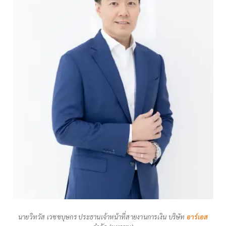
นายวิทวัส เวชชบุษกร ประธานเจ้าหน้าที่สายงานการเงิน บริษัท
อาร์เอส