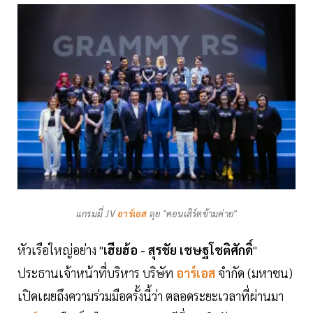
แกรมมี่ JV
อาร์เอส
ลุย "คอนเสิร์ตข้ามค่าย"
หัวเรือใหญ่อย่าง "
เฮียฮ้อ - สุรชัย เชษฐโชติศักดิ์
"
ประธานเจ้าหน้าที่บริหาร บริษัท
อาร์เอส
จำกัด (มหาชน)
เปิดเผยถึงความร่วมมือครั้งนี้ว่า ตลอดระยะเวลาที่ผ่านมา