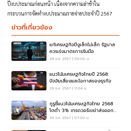
ปีงบประมาณก่อนหน้า เนื่องจากความล่าช้าใน
กระบวนการจัดทำงบประมาณรายจ่ายประจำปี 2567
ข่าวที่เกี่ยวข้อง
แก้เศรษฐกิจปีงูเล็กไม่เล็ก รัฐบาล
ควรเร่งมาตรการรับมือ
28 ธ.ค. 2567 | 00:00 น.
แนวโน้มเศรษฐกิจไทยปี 2568:
ปัจจัยเสี่ยงและโอกาสของธุรกิจ
29 ธ.ค. 2567 | 11:04 น.
กูรูชี้แนวโน้มเศรษฐกิจไทย 2568
โตต่ำ 3% เทรดวอร์เขย่าส่งออก
ไทย
30 ธ.ค. 2567 | 07:00 น.